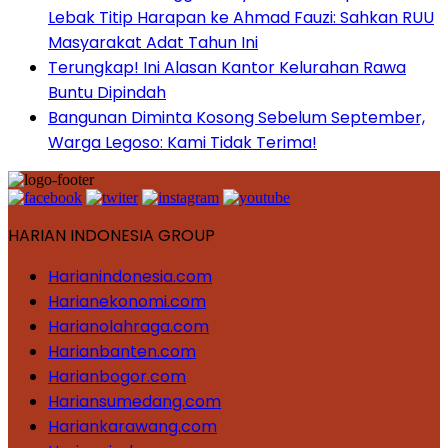
Lebak Titip Harapan ke Ahmad Fauzi: Sahkan RUU
Masyarakat Adat Tahun Ini
Terungkap! Ini Alasan Kantor Kelurahan Rawa
Buntu Dipindah
Bangunan Diminta Kosong Sebelum September,
Warga Legoso: Kami Tidak Terima!
HARIAN INDONESIA GROUP
Harianindonesia.com
Harianekonomi.com
Harianolahraga.com
Harianbanten.com
Harianbogor.com
Hariansumedang.com
Hariankarawang.com