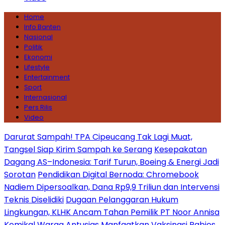
Home
Info Banten
Nasional
Politik
Ekonomi
Lifestyle
Entertainment
Sport
Internasional
Pers Rilis
Video
Darurat Sampah! TPA Cipeucang Tak Lagi Muat,
Tangsel Siap Kirim Sampah ke Serang
Kesepakatan
Dagang AS–Indonesia: Tarif Turun, Boeing & Energi Jadi
Sorotan
Pendidikan Digital Bernoda: Chromebook
Nadiem Dipersoalkan, Dana Rp9,9 Triliun dan Intervensi
Teknis Diselidiki
Dugaan Pelanggaran Hukum
Lingkungan, KLHK Ancam Tahan Pemilik PT Noor Annisa
Kemikal
Warga Antusias Manfaatkan Vaksinasi Rabies