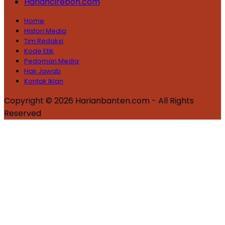
Hariancirebon.com
Home
Histori Media
Tim Redaksi
Kode Etik
Pedoman Media
Hak Jawab
Kontak Iklan
Copyright © 2026 Harianbanten.com - All Rights
Reserved