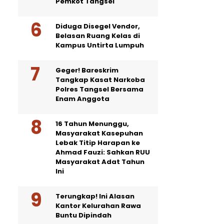
Pemkot Tangsel
Diduga Disegel Vendor,
Belasan Ruang Kelas di
Kampus Untirta Lumpuh
Geger! Bareskrim
Tangkap Kasat Narkoba
Polres Tangsel Bersama
Enam Anggota
16 Tahun Menunggu,
Masyarakat Kasepuhan
Lebak Titip Harapan ke
Ahmad Fauzi: Sahkan RUU
Masyarakat Adat Tahun
Ini
Terungkap! Ini Alasan
Kantor Kelurahan Rawa
Buntu Dipindah