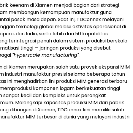
rik keenam di Xiamen menjadi bagian dari strategi
lam membangun kemampuan manufaktur guna
tai pasok masa depan. Saat ini, TDConnex melayani
ggan teknologi global melalui aktivitas operasional di
apura, dan India, serta lebih dari 50 kapabilitas
ng terintegrasi penuh dalam sistem produksi berskala
matisasi tinggi — jaringan produksi yang disebut
bagai
"hyperscale manufacturing"
.
m di Xiamen merupakan salah satu proyek ekspansi MIM
m industri manufaktur presisi selama beberapa tahun
litas ini menghadirkan lini produksi MIM generasi terbaru
emproduksi komponen logam berkekuatan tinggi
 sangat kecil dan kompleks untuk perangkat
emium. Melengkapi kapasitas produksi MIM dari pabrik
ng dibangun di Xiamen, TDConnex kini memiliki salah
 manufaktur MIM terbesar di dunia yang melayani industri