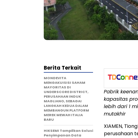
Berita Terkait
MONDEVITA
MENGAKUISISI SAHAM
MAYORITAS DI
Pabrik keenam
UNDERSCORE DISTRICT,
PERUSAHAAN INDUK
kapasitas pro
MAGLIANO, SEBAGAI
lebih dari 1 
LANGKAH KEDUA DALAM
MEMBANGUN PLATFORM
mutakhir
MEREK MEWAH ITALIA
BARU
XIAMEN, Tiong
HIKSEMI Tampilkan Solusi
perusahaan t
Penyimpanan Data