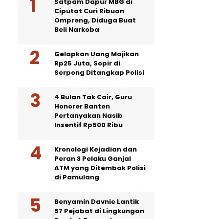
Satpam Dapur MBG di
Ciputat Curi Ribuan
Ompreng, Diduga Buat
Beli Narkoba
Gelapkan Uang Majikan
Rp25 Juta, Sopir di
Serpong Ditangkap Polisi
4 Bulan Tak Cair, Guru
Honorer Banten
Pertanyakan Nasib
Insentif Rp500 Ribu
Kronologi Kejadian dan
Peran 3 Pelaku Ganjal
ATM yang Ditembak Polisi
di Pamulang
Benyamin Davnie Lantik
57 Pejabat di Lingkungan