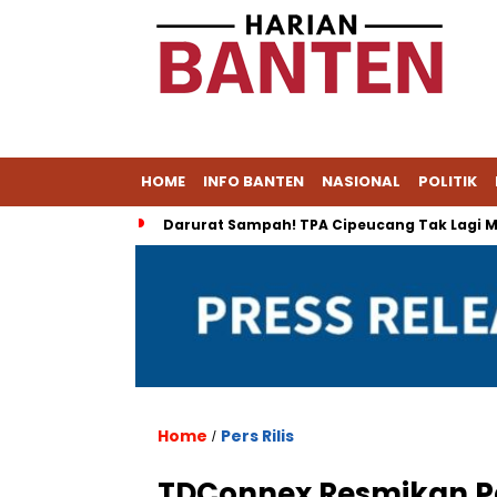
HOME
INFO BANTEN
NASIONAL
POLITIK
Darurat Sampah! TPA Cipeucang Tak Lagi M
Home
Pers Rilis
/
TDConnex Resmikan Pa