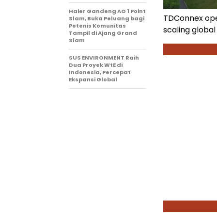
Haier Gandeng AO 1 Point
TDConnex open
Slam, Buka Peluang bagi
Petenis Komunitas
scaling global
Tampil di Ajang Grand
Slam
SUS ENVIRONMENT Raih
Dua Proyek WtE di
Indonesia, Percepat
Ekspansi Global