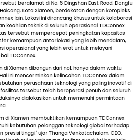
ersebut beralamat di No. 6 Dingshan East Road, Dongfu
ik Haicang, Kota Xiamen, berdekatan dengan kompleks
nex lain. Lokasi ini dirancang khusus untuk kolaborasi
n keahlian teknik di seluruh operasional TDConnex.
ilitas tersebut mempercepat peningkatan kapasitas
nsfer kemampuan antarlokasi yang lebih mendalam,
asi operasional yang lebih erat untuk melayani
obal TDConnex.
 di Xiamen dibangun dari nol, hanya dalam waktu
 Hal ini mencerminkan kelincahan TDConnex dalam
utuhan perusahaan teknologi yang paling inovatif di
i, fasilitas tersebut telah beroperasi penuh dan seluruh
duksinya dialokasikan untuk memenuhi permintaan
ma.
nam di Xiamen membuktikan kemampuan TDConnex
hi kebutuhan pelanggan teknologi global terhadap
 presisi tinggi," ujar Thanga Venkatachalam, CEO,