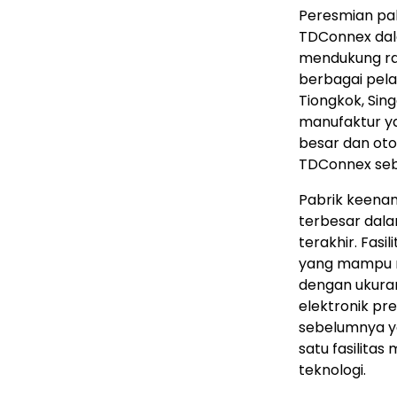
Peresmian pab
TDConnex da
mendukung ran
berbagai pelan
Tiongkok, Sing
manufaktur ya
besar dan oto
TDConnex se
Pabrik keena
terbesar dala
terakhir. Fasi
yang mampu m
dengan ukuran
elektronik pr
sebelumnya ya
satu fasilitas
teknologi.