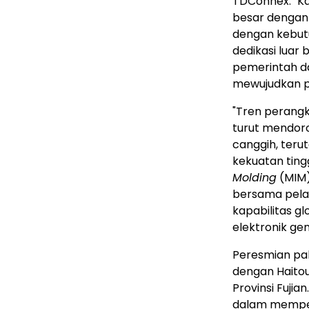
TDConnex. "Ka
besar dengan 
dengan kebut
dedikasi luar 
pemerintah da
mewujudkan pab
"Tren perangka
turut mendor
canggih, ter
kekuatan ting
Molding
(MIM)
bersama pela
kapabilitas 
elektronik gen
Peresmian pab
dengan Haito
Provinsi Fuji
dalam memper