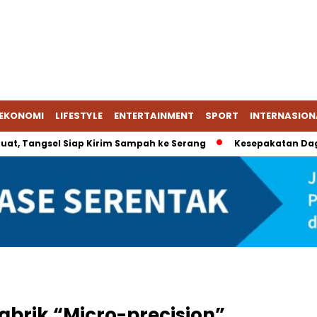
EKONOMI
LIFESTYLE
ENTERTAINMENT
SPORT
INTERNASION
uat, Tangsel Siap Kirim Sampah ke Serang
Kesepakatan Daga
brik “Micro-precision”