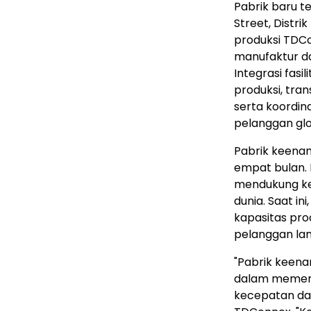
Pabrik baru t
Street, Distr
produksi TDCon
manufaktur da
Integrasi fas
produksi, tra
serta koordin
pelanggan gl
Pabrik keenam
empat bulan.
mendukung keb
dunia. Saat in
kapasitas pro
pelanggan la
"Pabrik kee
dalam memenu
kecepatan dan