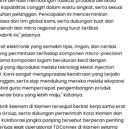
mi berhasil membangun fasilitas produksi berskala
kapabilitas canggih dalam waktu singkat, serta sesuai
uhan pelanggan. Pencapaian ini mencerminkan
biasa dari tim global kami, serta dukungan kuat dari
erah dan mitra regional yang turut terlibat
rik ini," jelasnya.
t elektronik yang semakin tipis, ringan, dan cerdas
ong permintaan terhadap komponen
micro-precision
utama komponen logam berukuran kecil dengan
gi yang diproduksi melalui teknologi
Metal Injection
. Kami sangat mengapresiasi kemitraan yang terjalin
nggan, serta siap mendukung mereka melalui ekspansi
global guna mempercepat pengembangan produk
erasi baru yang lebih maju," katanya.
rik keenam di Xiamen terwujud berkat kerja sama erat
u Group, serta dukungan pemerintah Kota Xiamen dan
an. Kolaborasi jangka panjang tersebut berperan penting
luas jejak operasional TDConnex di Xiamen selama