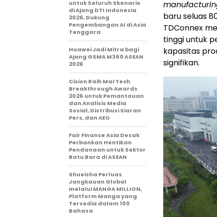
untuk Seluruh Skenario
manufacturin
di Ajang DTI Indonesia
baru seluas 80
2026, Dukung
Pengembangan AI di Asia
TDConnex mem
Tenggara
tinggi untuk p
Huawei Jadi Mitra bagi
kapasitas pro
Ajang GSMA M360 ASEAN
signifikan.
2026
Cision Raih MarTech
Breakthrough Awards
2026 untuk Pemantauan
dan Analisis Media
Sosial, Distribusi Siaran
Pers, dan AEO
Fair Finance Asia Desak
Perbankan Hentikan
Pendanaan untuk Sektor
Batu Bara di ASEAN
Shueisha Perluas
Jangkauan Global
melalui MANGA MILLION,
Platform Manga yang
Tersedia dalam 100
Bahasa