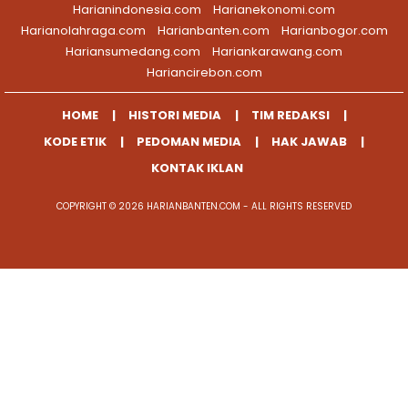
Harianindonesia.com
Harianekonomi.com
Harianolahraga.com
Harianbanten.com
Harianbogor.com
Hariansumedang.com
Hariankarawang.com
Hariancirebon.com
HOME
HISTORI MEDIA
TIM REDAKSI
KODE ETIK
PEDOMAN MEDIA
HAK JAWAB
KONTAK IKLAN
COPYRIGHT © 2026 HARIANBANTEN.COM - ALL RIGHTS RESERVED