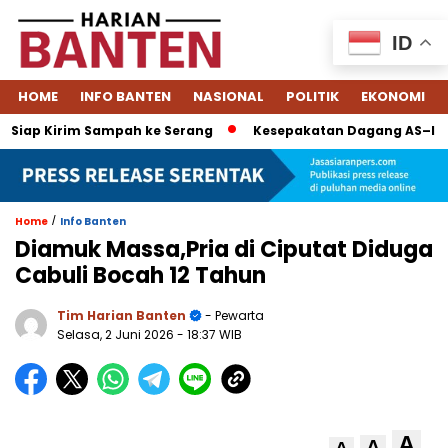
ID
HOME
INFO BANTEN
NASIONAL
POLITIK
EKONOMI
iap Kirim Sampah ke Serang
Kesepakatan Dagang AS–Indonesi
/
Home
Info Banten
Diamuk Massa,Pria di Ciputat Diduga
Cabuli Bocah 12 Tahun
Tim Harian Banten
- Pewarta
Selasa, 2 Juni 2026
- 18:37 WIB
A
A
A