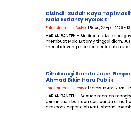
Disindir Sudah Kaya Tapi Mas
Maia Estianty Nyelekit!
Entertainment
|
Lifestyle
| Rabu, 22 April 2026 - 1
HARIAN BANTEN – Sindiran netizen soal g
membuat Maia Estianty tinggal diam. Jus
menohok yang memicu perdebatan soal
Dihubungi Ibunda Jupe, Respo
Ahmad Bikin Haru Publik
Entertainment
|
Lifestyle
| Kamis, 16 April 2026 - 
HARIAN BANTEN – Sebuah momen mengharu
permintaan bantuan dari ibunda almarhu
direspons cepat oleh Raffi Ahmad, mem