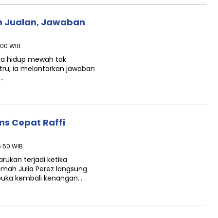
ih Jualan, Jawaban
3:00 WIB
aya hidup mewah tak
tru, ia melontarkan jawaban
…
ns Cepat Raffi
15:50 WIB
kan terjadi ketika
mah Julia Perez langsung
buka kembali kenangan…