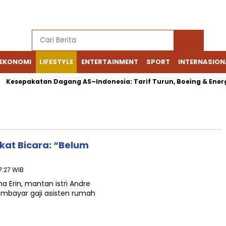
EKONOMI
LIFESTYLE
ENTERTAINMENT
SPORT
INTERNASION
pakatan Dagang AS–Indonesia: Tarif Turun, Boeing & Energi Jadi
gkat Bicara: “Belum
17:27 WIB
 Erin, mantan istri Andre
membayar gaji asisten rumah