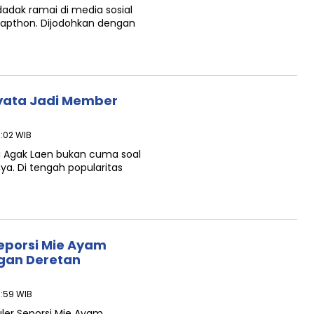
dak ramai di media sosial
rapthon. Dijodohkan dengan
nyata Jadi Member
9:02 WIB
i Agak Laen bukan cuma soal
knya. Di tengah popularitas
Seporsi Mie Ayam
ngan Deretan
8:59 WIB
uler Seporsi Mie Ayam