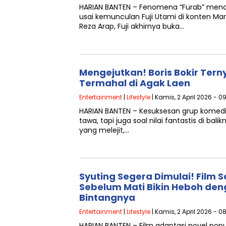
HARIAN BANTEN – Fenomena “Furab” menda
usai kemunculan Fuji Utami di konten Ma
Reza Arap, Fuji akhirnya buka…
Mengejutkan! Boris Bokir Ter
Termahal di Agak Laen
Entertainment
|
Lifestyle
| Kamis, 2 April 2026 - 0
HARIAN BANTEN – Kesuksesan grup komed
tawa, tapi juga soal nilai fantastis di bali
yang melejit,…
Syuting Segera Dimulai! Film 
Sebelum Mati Bikin Heboh de
Bintangnya
Entertainment
|
Lifestyle
| Kamis, 2 April 2026 - 0
HARIAN BANTEN – Film adaptasi novel pop