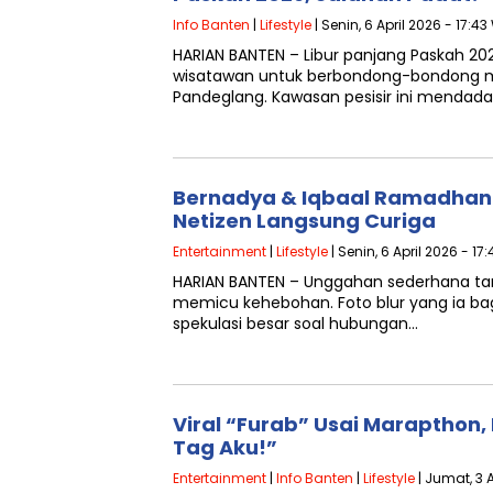
Info Banten
|
Lifestyle
| Senin, 6 April 2026 - 17:43
HARIAN BANTEN – Libur panjang Paskah 20
wisatawan untuk berbondong-bondong me
Pandeglang. Kawasan pesisir ini mendadak
Bernadya & Iqbaal Ramadhan
Netizen Langsung Curiga
Entertainment
|
Lifestyle
| Senin, 6 April 2026 - 17
HARIAN BANTEN – Unggahan sederhana tan
memicu kehebohan. Foto blur yang ia ba
spekulasi besar soal hubungan…
Viral “Furab” Usai Marapthon,
Tag Aku!”
Entertainment
|
Info Banten
|
Lifestyle
| Jumat, 3 A