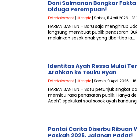
Doni Salmanan Bongkar Fakta 
Diduga Perempuan!
Entertainment
|
Lifestyle
| Sabtu, 11 April 2026 - 13
HARIAN BANTEN – Baru saja menghirup ud
langsung membuat publik penasaran. Buk
melainkan sosok anak yang tiba-tiba ia…
Identitas Ayah Ressa Mulai Ter
Arahkan ke Teuku Ryan
Entertainment
|
Lifestyle
| Kamis, 9 April 2026 - 1
HARIAN BANTEN – Satu petunjuk singkat da
memicu rasa penasaran publik. Hanya d
Aceh”, spekulasi soal sosok ayah kandun
Pantai Carita Diserbu Ribuan 
Paskah 2026, Jalanan Padat!