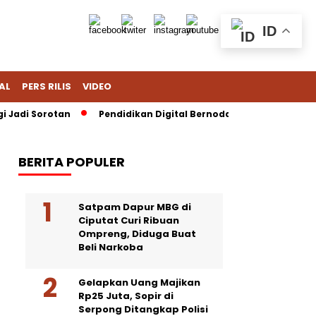
ID
AL
PERS RILIS
VIDEO
 Sorotan
Pendidikan Digital Bernoda: Chromebook Nadiem Dip
BERITA POPULER
Satpam Dapur MBG di
Ciputat Curi Ribuan
Ompreng, Diduga Buat
Beli Narkoba
Gelapkan Uang Majikan
Rp25 Juta, Sopir di
Serpong Ditangkap Polisi