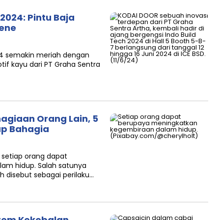
2024: Pintu Baja
rene
24 semakin meriah dengan
otif kayu dari PT Graha Sentra
agiaan Orang Lain, 5
dup Bahagia
setiap orang dapat
am hidup. Salah satunya
h disebut sebagai perilaku…
stem Kekebalan