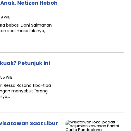
Anak, Netizen Heboh
:19 WIB
ara bebas, Doni Salmanan
an soal masa lalunya,
kuak? Petunjuk Ini
6:55 WIB
ri Ressa Rosano tiba-tiba
engan menyebut “orang
gnya…
Wisatawan Saat Libur