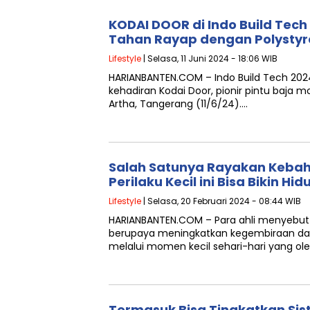
KODAI DOOR di Indo Build Tech 
Tahan Rayap dengan Polysty
Lifestyle
| Selasa, 11 Juni 2024 - 18:06 WIB
HARIANBANTEN.COM – Indo Build Tech 20
kehadiran Kodai Door, pionir pintu baja m
Artha, Tangerang (11/6/24)….
Salah Satunya Rayakan Kebah
Perilaku Kecil ini Bisa Bikin Hi
Lifestyle
| Selasa, 20 Februari 2024 - 08:44 WIB
HARIANBANTEN.COM – Para ahli menyebut 
berupaya meningkatkan kegembiraan dal
melalui momen kecil sehari-hari yang ole
Termasuk Bisa Tingkatkan Si