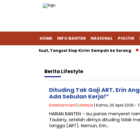
HOME
INFO BANTEN
NASIONAL
POLITIK
g Tak Lagi Muat, Tangsel Siap Kirim Sampah ke Serang
Kese
Berita
Lifestyle
Dituding Tak Gaji ART, Erin An
Ada Sebulan Kerja!”
Entertainment
|
Lifestyle
| Kamis, 30 April 2026 - 
HARIAN BANTEN – Isu panas menyeret nama
Taulany, setelah dirinya dituding tidak 
tangga (ART). Namun, Erin…