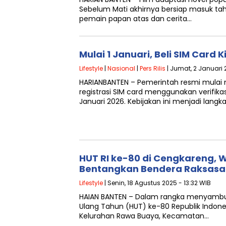
Sebelum Mati akhirnya bersiap masuk tah
pemain papan atas dan cerita…
Mulai 1 Januari, Beli SIM Card 
Lifestyle
|
Nasional
|
Pers Rilis
| Jumat, 2 Januari 
HARIANBANTEN – Pemerintah resmi mulai
registrasi SIM card menggunakan verifikas
Januari 2026. Kebijakan ini menjadi lang
HUT RI ke-80 di Cengkareng, 
Bentangkan Bendera Raksasa
Lifestyle
| Senin, 18 Agustus 2025 - 13:32 WIB
HAIAN BANTEN – Dalam rangka menyamb
Ulang Tahun (HUT) ke-80 Republik Indone
Kelurahan Rawa Buaya, Kecamatan…