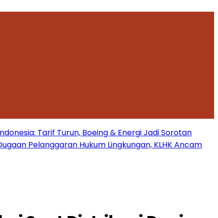
onesia: Tarif Turun, Boeing & Energi Jadi Sorotan
Dugaan Pelanggaran Hukum Lingkungan, KLHK Ancam