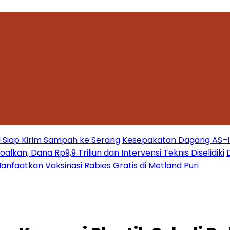
 Siap Kirim Sampah ke Serang
Kesepakatan Dagang AS–Ind
kan, Dana Rp9,9 Triliun dan Intervensi Teknis Diselidiki
nfaatkan Vaksinasi Rabies Gratis di Metland Puri