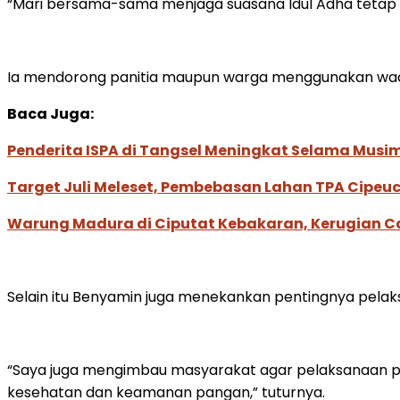
“Mari bersama-sama menjaga suasana Idul Adha tetap 
Ia mendorong panitia maupun warga menggunakan wadah
Baca Juga:
Penderita ISPA di Tangsel Meningkat Selama Mus
Target Juli Meleset, Pembebasan Lahan TPA Cipe
Warung Madura di Ciputat Kebakaran, Kerugian Ca
Selain itu Benyamin juga menekankan pentingnya pel
“Saya juga mengimbau masyarakat agar pelaksanaan pe
kesehatan dan keamanan pangan,” tuturnya.