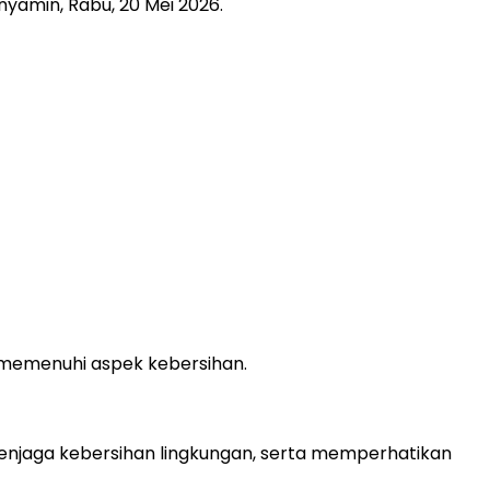
yamin, Rabu, 20 Mei 2026.
 memenuhi aspek kebersihan.
njaga kebersihan lingkungan, serta memperhatikan