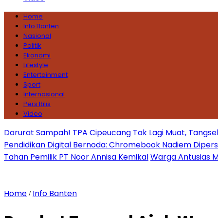
Home
Info Banten
Nasional
Politik
Ekonomi
Lifestyle
Entertainment
Sport
Internasional
Pers Rilis
Video
Darurat Sampah! TPA Cipeucang Tak Lagi Muat, Tangsel
Pendidikan Digital Bernoda: Chromebook Nadiem Dipersoal
Tahan Pemilik PT Noor Annisa Kemikal
Warga Antusias Ma
Home
Info Banten
/