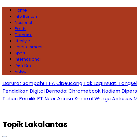
Home
Info Banten
Nasional
Politik
Ekonomi
Lifestyle
Entertainment
Sport
Internasional
Pers Rilis
Video
Darurat Sampah! TPA Cipeucang Tak Lagi Muat, Tangsel
Pendidikan Digital Bernoda: Chromebook Nadiem Dipersoal
Tahan Pemilik PT Noor Annisa Kemikal
Warga Antusias Ma
Topik
Lakalantas