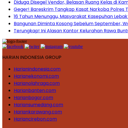
Diduga Disegel Vendor, Belasan Ruang Kelas di Ka
Geger! Bareskrim Tangkap Kasat Narkoba Polres
16 Tahun Menunggu, Masyarakat Kasepuhan Lebak T
Bangunan Diminta Kosong Sebelum September, War
Terungkap! Ini Alasan Kantor Kelurahan Rawa Bunt
HARIAN INDONESIA GROUP
Harianindonesia.com
Harianekonomi.com
Harianolahraga.com
Harianbanten.com
Harianbogor.com
Hariansumedang.com
Hariankarawang.com
Hariancirebon.com