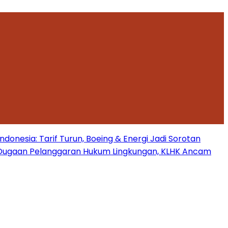
onesia: Tarif Turun, Boeing & Energi Jadi Sorotan
Dugaan Pelanggaran Hukum Lingkungan, KLHK Ancam