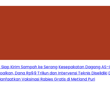
 Siap Kirim Sampah ke Serang
Kesepakatan Dagang AS–Ind
kan, Dana Rp9,9 Triliun dan Intervensi Teknis Diselidiki
nfaatkan Vaksinasi Rabies Gratis di Metland Puri