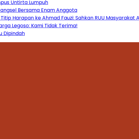
mpus Untirta Lumpuh
 Tangsel Bersama Enam Anggota
itip Harapan ke Ahmad Fauzi: Sahkan RUU Masyarakat A
ga Legoso: Kami Tidak Terima!
u Dipindah