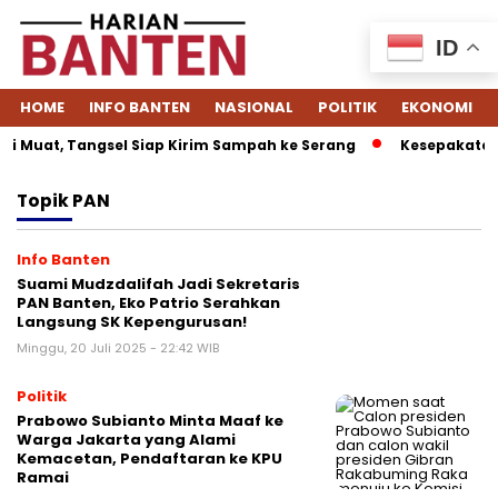
ID
HOME
INFO BANTEN
NASIONAL
POLITIK
EKONOMI
i Muat, Tangsel Siap Kirim Sampah ke Serang
Kesepakatan D
Topik
PAN
Info Banten
Suami Mudzdalifah Jadi Sekretaris
PAN Banten, Eko Patrio Serahkan
Langsung SK Kepengurusan!
Minggu, 20 Juli 2025 - 22:42 WIB
Politik
Prabowo Subianto Minta Maaf ke
Warga Jakarta yang Alami
Kemacetan, Pendaftaran ke KPU
Ramai