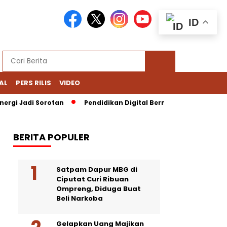
ID
AL
PERS RILIS
VIDEO
gi Jadi Sorotan
Pendidikan Digital Bernoda: Chromebook Nad
BERITA POPULER
Satpam Dapur MBG di
Ciputat Curi Ribuan
Ompreng, Diduga Buat
Beli Narkoba
Gelapkan Uang Majikan