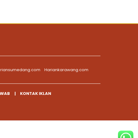
riansumedang.com
Hariankarawang.com
AWAB
KONTAK IKLAN