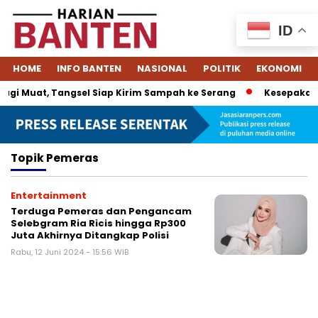
ID
HOME
INFO BANTEN
NASIONAL
POLITIK
EKONOMI
gi Muat, Tangsel Siap Kirim Sampah ke Serang
Kesepakatan
Topik
Pemeras
Entertainment
Terduga Pemeras dan Pengancam
Selebgram Ria Ricis hingga Rp300
Juta Akhirnya Ditangkap Polisi
Rabu, 12 Juni 2024 - 15:56 WIB