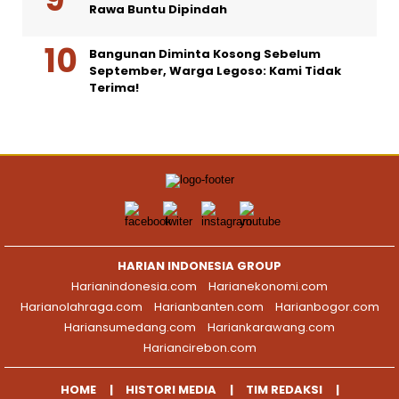
Rawa Buntu Dipindah
Bangunan Diminta Kosong Sebelum
September, Warga Legoso: Kami Tidak
Terima!
HARIAN INDONESIA GROUP
Harianindonesia.com
Harianekonomi.com
Harianolahraga.com
Harianbanten.com
Harianbogor.com
Hariansumedang.com
Hariankarawang.com
Hariancirebon.com
HOME
HISTORI MEDIA
TIM REDAKSI