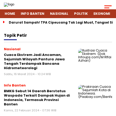
HOME
INFO BANTEN
NASIONAL
POLITIK
EKONOMI
Darurat Sampah! TPA Cipeucang Tak Lagi Muat, Tangsel Si
Topik
Petir
Nasional
Cuaca Ekstrem Jadi Ancaman,
Sejumlah Wilayah Pantura Jawa
Tengah Terdampak Bancana
Hidrometeorologi
Sabtu, 16 Maret 2024 - 10:24 WIB
Info Banten
BMKG Sebut 14 Daerah Berstatus
Waspada Terkait Dampak Hujan di
Indonesia, Termasuk Provinsi
Banten
Kamis, 22 Februari 2024 - 07:36 WIB