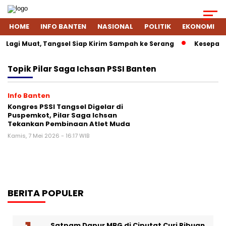
HOME
INFO BANTEN
NASIONAL
POLITIK
EKONOMI
Lagi Muat, Tangsel Siap Kirim Sampah ke Serang
Kesepakat
Topik
Pilar Saga Ichsan PSSI Banten
Info Banten
Kongres PSSI Tangsel Digelar di
Puspemkot, Pilar Saga Ichsan
Tekankan Pembinaan Atlet Muda
Kamis, 7 Mei 2026 - 16:17 WIB
BERITA POPULER
Satpam Dapur MBG di Ciputat Curi Ribuan