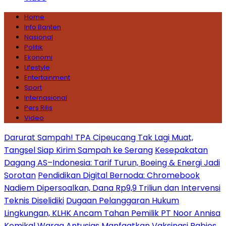
Home
Info Banten
Nasional
Politik
Ekonomi
Lifestyle
Entertainment
Sport
Internasional
Pers Rilis
Video
Darurat Sampah! TPA Cipeucang Tak Lagi Muat,
Tangsel Siap Kirim Sampah ke Serang
Kesepakatan
Dagang AS–Indonesia: Tarif Turun, Boeing & Energi Jadi
Sorotan
Pendidikan Digital Bernoda: Chromebook
Nadiem Dipersoalkan, Dana Rp9,9 Triliun dan Intervensi
Teknis Diselidiki
Dugaan Pelanggaran Hukum
Lingkungan, KLHK Ancam Tahan Pemilik PT Noor Annisa
Kemikal
Warga Antusias Manfaatkan Vaksinasi Rabies