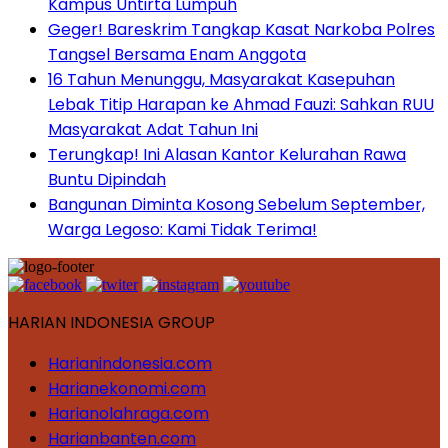
Kampus Untirta Lumpuh
Geger! Bareskrim Tangkap Kasat Narkoba Polres
Tangsel Bersama Enam Anggota
16 Tahun Menunggu, Masyarakat Kasepuhan
Lebak Titip Harapan ke Ahmad Fauzi: Sahkan RUU
Masyarakat Adat Tahun Ini
Terungkap! Ini Alasan Kantor Kelurahan Rawa
Buntu Dipindah
Bangunan Diminta Kosong Sebelum September,
Warga Legoso: Kami Tidak Terima!
HARIAN INDONESIA GROUP
Harianindonesia.com
Harianekonomi.com
Harianolahraga.com
Harianbanten.com