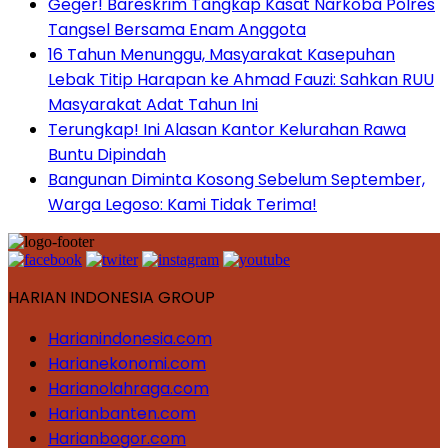
Geger! Bareskrim Tangkap Kasat Narkoba Polres
Tangsel Bersama Enam Anggota
16 Tahun Menunggu, Masyarakat Kasepuhan
Lebak Titip Harapan ke Ahmad Fauzi: Sahkan RUU
Masyarakat Adat Tahun Ini
Terungkap! Ini Alasan Kantor Kelurahan Rawa
Buntu Dipindah
Bangunan Diminta Kosong Sebelum September,
Warga Legoso: Kami Tidak Terima!
HARIAN INDONESIA GROUP
Harianindonesia.com
Harianekonomi.com
Harianolahraga.com
Harianbanten.com
Harianbogor.com