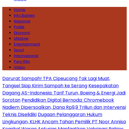
Home
Info Banten
Nasional
Politik
Ekonomi
Lifestyle
Entertainment
Sport
Internasional
Pers Rilis
Video
Darurat Sampah! TPA Cipeucang Tak Lagi Muat,
Tangsel Siap Kirim Sampah ke Serang
Kesepakatan
Dagang AS–Indonesia: Tarif Turun, Boeing & Energi Jadi
Sorotan
Pendidikan Digital Bernoda: Chromebook
Nadiem Dipersoalkan, Dana Rp9,9 Triliun dan Intervensi
Teknis Diselidiki
Dugaan Pelanggaran Hukum
Lingkungan, KLHK Ancam Tahan Pemilik PT Noor Annisa
Kemikal
Warga Antusias Manfaatkan Vaksinasi Rabies