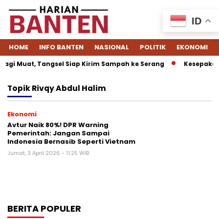
ID
HOME
INFO BANTEN
NASIONAL
POLITIK
EKONOMI
agi Muat, Tangsel Siap Kirim Sampah ke Serang
Kesepakata
Topik
Rivqy Abdul Halim
Ekonomi
Avtur Naik 80%! DPR Warning
Pemerintah: Jangan Sampai
Indonesia Bernasib Seperti Vietnam
Jumat, 3 April 2026 - 11:25 WIB
BERITA POPULER