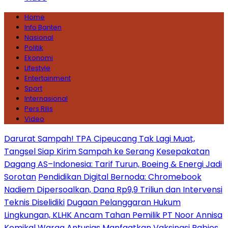
Home
Info Banten
Nasional
Politik
Ekonomi
Lifestyle
Entertainment
Sport
Internasional
Pers Rilis
Video
Darurat Sampah! TPA Cipeucang Tak Lagi Muat,
Tangsel Siap Kirim Sampah ke Serang
Kesepakatan
Dagang AS–Indonesia: Tarif Turun, Boeing & Energi Jadi
Sorotan
Pendidikan Digital Bernoda: Chromebook
Nadiem Dipersoalkan, Dana Rp9,9 Triliun dan Intervensi
Teknis Diselidiki
Dugaan Pelanggaran Hukum
Lingkungan, KLHK Ancam Tahan Pemilik PT Noor Annisa
Kemikal
Warga Antusias Manfaatkan Vaksinasi Rabies