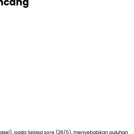
encang
gsel), pada Selasa sore (26/5), menyebabkan puluhan