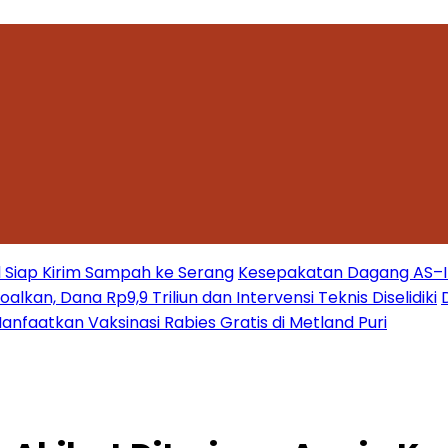
 Siap Kirim Sampah ke Serang
Kesepakatan Dagang AS–Ind
kan, Dana Rp9,9 Triliun dan Intervensi Teknis Diselidiki
nfaatkan Vaksinasi Rabies Gratis di Metland Puri