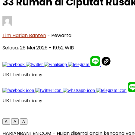
33 Rumah di Ciputat Rusak
Tim Harian Banten
- Pewarta
Selasa, 26 Mei 2026
- 19:52 WIB
URL berhasil dicopy
URL berhasil dicopy
A
A
A
HARIANBANTEN.COM – Hujan disertai angin kencang yang