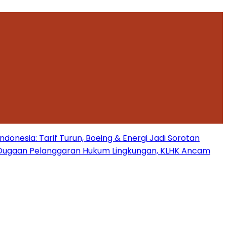
onesia: Tarif Turun, Boeing & Energi Jadi Sorotan
Dugaan Pelanggaran Hukum Lingkungan, KLHK Ancam