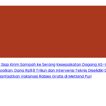
 Siap Kirim Sampah ke Serang
Kesepakatan Dagang AS–Ind
kan, Dana Rp9,9 Triliun dan Intervensi Teknis Diselidiki
nfaatkan Vaksinasi Rabies Gratis di Metland Puri