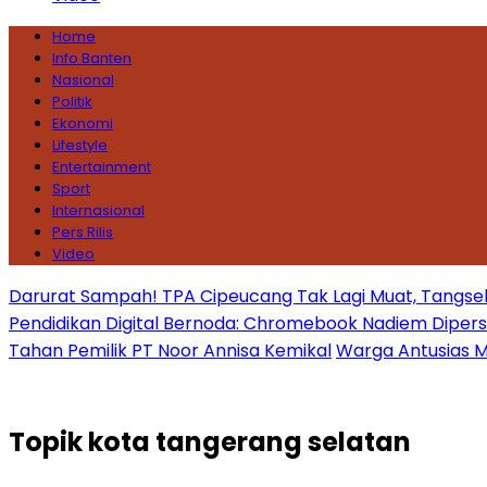
Home
Info Banten
Nasional
Politik
Ekonomi
Lifestyle
Entertainment
Sport
Internasional
Pers Rilis
Video
Darurat Sampah! TPA Cipeucang Tak Lagi Muat, Tangsel
Pendidikan Digital Bernoda: Chromebook Nadiem Dipersoal
Tahan Pemilik PT Noor Annisa Kemikal
Warga Antusias Ma
Topik
kota tangerang selatan