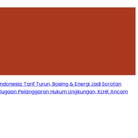
onesia: Tarif Turun, Boeing & Energi Jadi Sorotan
Dugaan Pelanggaran Hukum Lingkungan, KLHK Ancam