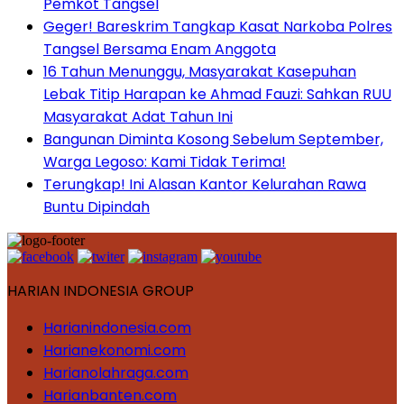
Pemkot Tangsel
Geger! Bareskrim Tangkap Kasat Narkoba Polres
Tangsel Bersama Enam Anggota
16 Tahun Menunggu, Masyarakat Kasepuhan
Lebak Titip Harapan ke Ahmad Fauzi: Sahkan RUU
Masyarakat Adat Tahun Ini
Bangunan Diminta Kosong Sebelum September,
Warga Legoso: Kami Tidak Terima!
Terungkap! Ini Alasan Kantor Kelurahan Rawa
Buntu Dipindah
HARIAN INDONESIA GROUP
Harianindonesia.com
Harianekonomi.com
Harianolahraga.com
Harianbanten.com