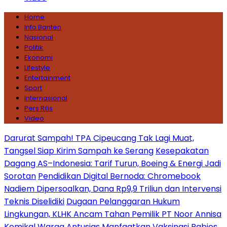
Home
Info Banten
Nasional
Politik
Ekonomi
Lifestyle
Entertainment
Sport
Internasional
Pers Rilis
Video
Darurat Sampah! TPA Cipeucang Tak Lagi Muat,
Tangsel Siap Kirim Sampah ke Serang
Kesepakatan
Dagang AS–Indonesia: Tarif Turun, Boeing & Energi Jadi
Sorotan
Pendidikan Digital Bernoda: Chromebook
Nadiem Dipersoalkan, Dana Rp9,9 Triliun dan Intervensi
Teknis Diselidiki
Dugaan Pelanggaran Hukum
Lingkungan, KLHK Ancam Tahan Pemilik PT Noor Annisa
Kemikal
Warga Antusias Manfaatkan Vaksinasi Rabies