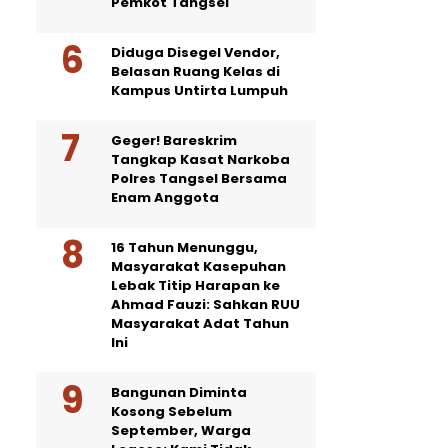
Pemkot Tangsel
Diduga Disegel Vendor,
Belasan Ruang Kelas di
Kampus Untirta Lumpuh
Geger! Bareskrim
Tangkap Kasat Narkoba
Polres Tangsel Bersama
Enam Anggota
16 Tahun Menunggu,
Masyarakat Kasepuhan
Lebak Titip Harapan ke
Ahmad Fauzi: Sahkan RUU
Masyarakat Adat Tahun
Ini
Bangunan Diminta
Kosong Sebelum
September, Warga