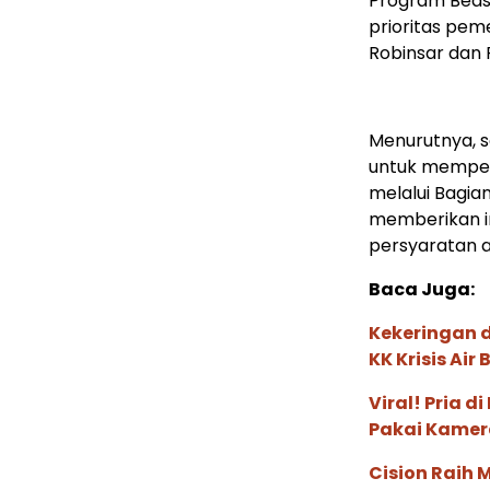
Program Beas
prioritas pem
Robinsar dan 
Menurutnya, 
untuk mempero
melalui Bagia
memberikan in
persyaratan a
Baca Juga:
Kekeringan 
KK Krisis Air 
Viral! Pria 
Pakai Kamer
Cision Raih