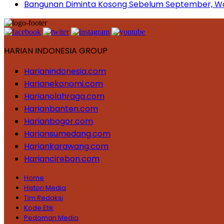
Bangunan Diminta Kosong Sebelum September, War
HARIAN INDONESIA GROUP
Harianindonesia.com
Harianekonomi.com
Harianolahraga.com
Harianbanten.com
Harianbogor.com
Hariansumedang.com
Hariankarawang.com
Hariancirebon.com
Home
Histori Media
Tim Redaksi
Kode Etik
Pedoman Media