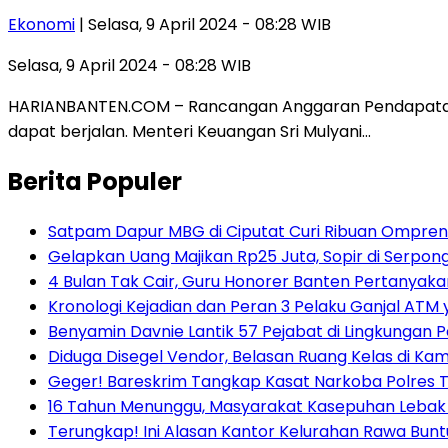
Ekonomi
| Selasa, 9 April 2024 - 08:28 WIB
Selasa, 9 April 2024 - 08:28 WIB
HARIANBANTEN.COM – Rancangan Anggaran Pendapatan B
dapat berjalan. Menteri Keuangan Sri Mulyani…
Berita Populer
Satpam Dapur MBG di Ciputat Curi Ribuan Ompreng
Gelapkan Uang Majikan Rp25 Juta, Sopir di Serpong
4 Bulan Tak Cair, Guru Honorer Banten Pertanyakan
Kronologi Kejadian dan Peran 3 Pelaku Ganjal ATM 
Benyamin Davnie Lantik 57 Pejabat di Lingkungan 
Diduga Disegel Vendor, Belasan Ruang Kelas di Ka
Geger! Bareskrim Tangkap Kasat Narkoba Polres
16 Tahun Menunggu, Masyarakat Kasepuhan Lebak T
Terungkap! Ini Alasan Kantor Kelurahan Rawa Bunt