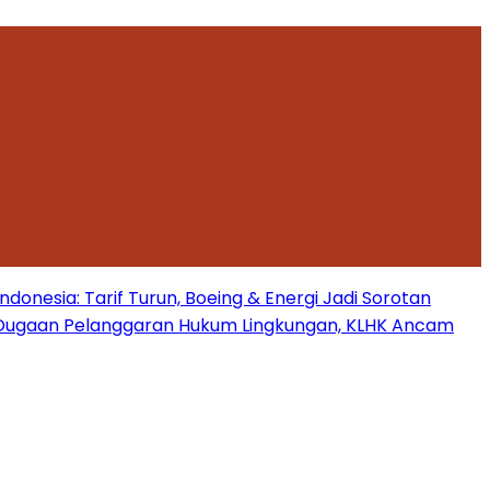
onesia: Tarif Turun, Boeing & Energi Jadi Sorotan
Dugaan Pelanggaran Hukum Lingkungan, KLHK Ancam