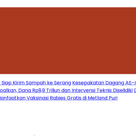
 Siap Kirim Sampah ke Serang
Kesepakatan Dagang AS–Ind
kan, Dana Rp9,9 Triliun dan Intervensi Teknis Diselidiki
nfaatkan Vaksinasi Rabies Gratis di Metland Puri