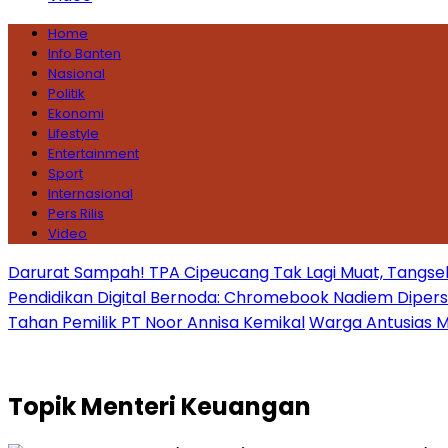
Home
Info Banten
Nasional
Politik
Ekonomi
Lifestyle
Entertainment
Sport
Internasional
Pers Rilis
Video
Darurat Sampah! TPA Cipeucang Tak Lagi Muat, Tangsel
Pendidikan Digital Bernoda: Chromebook Nadiem Dipersoal
Tahan Pemilik PT Noor Annisa Kemikal
Warga Antusias Ma
Topik
Menteri Keuangan