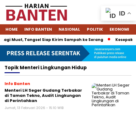
ID
HOME
INFO BANTEN
NASIONAL
POLITIK
EKONOMI
agi Muat, Tangsel Siap Kirim Sampah ke Serang
Kesepakata
Topik
Menteri Lingkungan Hidup
Info Banten
Menteri LH Seger Gudang Terbakar
di Taman Tekno, Audit Lingkungan
di Perintahkan
Jumat, 13 Februari 2026 - 15:10 WIB