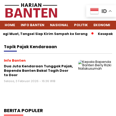
ID
HOME
INFO BANTEN
NASIONAL
POLITIK
EKONOMI
agi Muat, Tangsel Siap Kirim Sampah ke Serang
Kesepakata
Topik
Pajak Kendaraaan
Info Banten
Dua Juta Kendaraan Tunggak Pajak,
Bapenda Banten Bakal Tagih Door
to Door
Selasa, 3 Februari 2026 - 16:36 WIB
BERITA POPULER