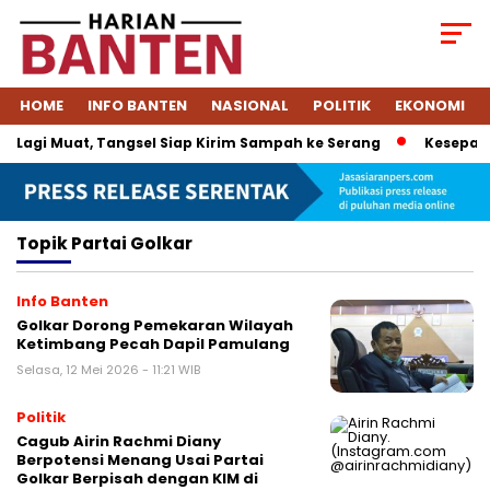
HOME
INFO BANTEN
NASIONAL
POLITIK
EKONOMI
Lagi Muat, Tangsel Siap Kirim Sampah ke Serang
Kesepakat
Topik
Partai Golkar
Info Banten
Golkar Dorong Pemekaran Wilayah
Ketimbang Pecah Dapil Pamulang
Selasa, 12 Mei 2026 - 11:21 WIB
Politik
Cagub Airin Rachmi Diany
Berpotensi Menang Usai Partai
Golkar Berpisah dengan KIM di