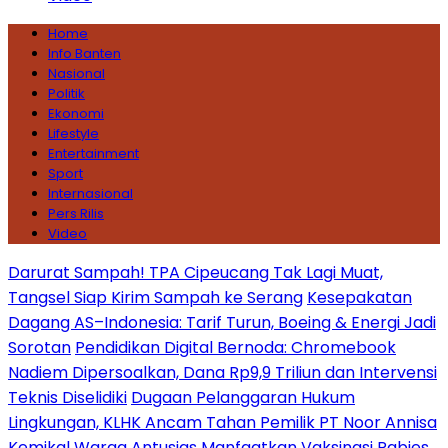
Home
Info Banten
Nasional
Politik
Ekonomi
Lifestyle
Entertainment
Sport
Internasional
Pers Rilis
Video
Darurat Sampah! TPA Cipeucang Tak Lagi Muat,
Tangsel Siap Kirim Sampah ke Serang
Kesepakatan
Dagang AS–Indonesia: Tarif Turun, Boeing & Energi Jadi
Sorotan
Pendidikan Digital Bernoda: Chromebook
Nadiem Dipersoalkan, Dana Rp9,9 Triliun dan Intervensi
Teknis Diselidiki
Dugaan Pelanggaran Hukum
Lingkungan, KLHK Ancam Tahan Pemilik PT Noor Annisa
Kemikal
Warga Antusias Manfaatkan Vaksinasi Rabies