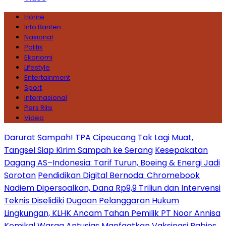
Home
Info Banten
Nasional
Politik
Ekonomi
Lifestyle
Entertainment
Sport
Internasional
Pers Rilis
Video
Darurat Sampah! TPA Cipeucang Tak Lagi Muat,
Tangsel Siap Kirim Sampah ke Serang
Kesepakatan
Dagang AS–Indonesia: Tarif Turun, Boeing & Energi Jadi
Sorotan
Pendidikan Digital Bernoda: Chromebook
Nadiem Dipersoalkan, Dana Rp9,9 Triliun dan Intervensi
Teknis Diselidiki
Dugaan Pelanggaran Hukum
Lingkungan, KLHK Ancam Tahan Pemilik PT Noor Annisa
Kemikal
Warga Antusias Manfaatkan Vaksinasi Rabies