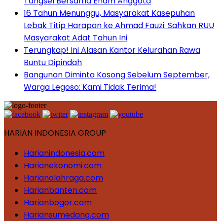
Tangsel Bersama Enam Anggota
16 Tahun Menunggu, Masyarakat Kasepuhan
Lebak Titip Harapan ke Ahmad Fauzi: Sahkan RUU
Masyarakat Adat Tahun Ini
Terungkap! Ini Alasan Kantor Kelurahan Rawa
Buntu Dipindah
Bangunan Diminta Kosong Sebelum September,
Warga Legoso: Kami Tidak Terima!
HARIAN INDONESIA GROUP
Harianindonesia.com
Harianekonomi.com
Harianolahraga.com
Harianbanten.com
Harianbogor.com
Hariansumedang.com