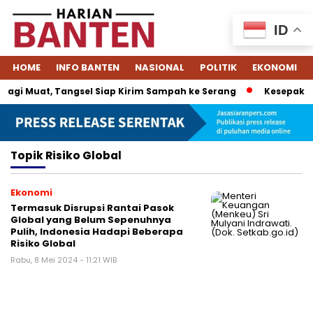
ID
HOME
INFO BANTEN
NASIONAL
POLITIK
EKONOMI
agi Muat, Tangsel Siap Kirim Sampah ke Serang
Kesepakata
Topik
Risiko Global
Ekonomi
Termasuk Disrupsi Rantai Pasok
Global yang Belum Sepenuhnya
Pulih, Indonesia Hadapi Beberapa
Risiko Global
Rabu, 8 Mei 2024 - 11:21 WIB