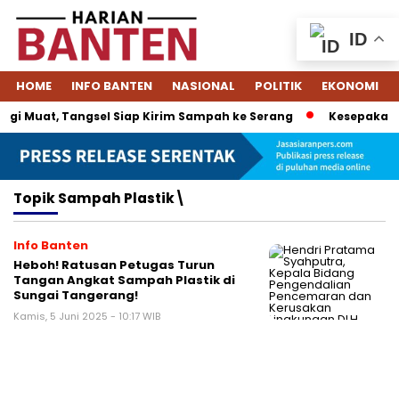
ID
HOME
INFO BANTEN
NASIONAL
POLITIK
EKONOMI
gi Muat, Tangsel Siap Kirim Sampah ke Serang
Kesepakatan
Topik
Sampah Plastik\
Info Banten
Heboh! Ratusan Petugas Turun
Tangan Angkat Sampah Plastik di
Sungai Tangerang!
Kamis, 5 Juni 2025 - 10:17 WIB