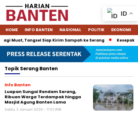
ID
HOME
INFO BANTEN
NASIONAL
POLITIK
EKONOMI
agi Muat, Tangsel Siap Kirim Sampah ke Serang
Kesepakata
Topik
Serang Banten
Info Banten
Luapan Sungai Rendam Serang,
Ribuan Warga Terdampak hingga
Masjid Agung Banten Lama
Sabtu, 3 Januari 2026 - 17:01 WIB