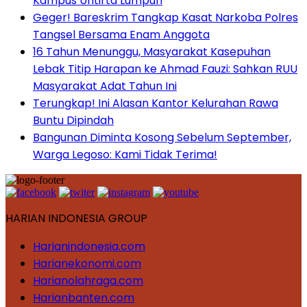
Kampus Untirta Lumpuh
Geger! Bareskrim Tangkap Kasat Narkoba Polres
Tangsel Bersama Enam Anggota
16 Tahun Menunggu, Masyarakat Kasepuhan
Lebak Titip Harapan ke Ahmad Fauzi: Sahkan RUU
Masyarakat Adat Tahun Ini
Terungkap! Ini Alasan Kantor Kelurahan Rawa
Buntu Dipindah
Bangunan Diminta Kosong Sebelum September,
Warga Legoso: Kami Tidak Terima!
HARIAN INDONESIA GROUP
Harianindonesia.com
Harianekonomi.com
Harianolahraga.com
Harianbanten.com