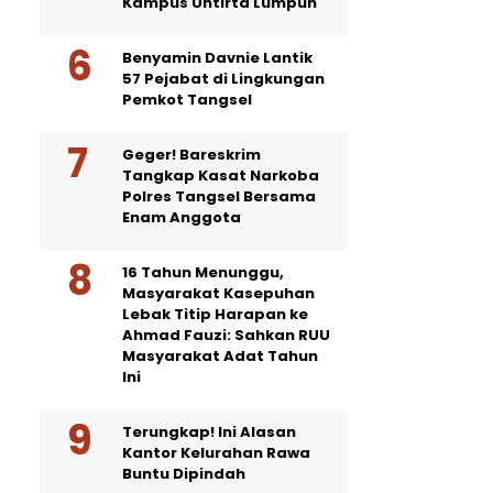
Kampus Untirta Lumpuh
Benyamin Davnie Lantik
57 Pejabat di Lingkungan
Pemkot Tangsel
Geger! Bareskrim
Tangkap Kasat Narkoba
Polres Tangsel Bersama
Enam Anggota
16 Tahun Menunggu,
Masyarakat Kasepuhan
Lebak Titip Harapan ke
Ahmad Fauzi: Sahkan RUU
Masyarakat Adat Tahun
Ini
Terungkap! Ini Alasan
Kantor Kelurahan Rawa
Buntu Dipindah