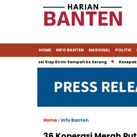
HOME
INFO BANTEN
NASIONAL
POLITIK
Muat, Tangsel Siap Kirim Sampah ke Serang
Kesepakatan Da
Home
Info Banten
/
36 Koperasi Merah Put