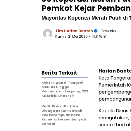
Pemkot Kejar Pemban
Mayoritas Koperasi Merah Putih di
Tim Harian Banten
- Pewarta
Kamis, 21 Mei 2026
- 14:11 WIB
Harian Bant
Berita Terkait
Kota Tangeran
Kekeringan di Tangsel
Pemerintah K
Meluas Hingga
pengembangan
Kecamatan Serpong, 222
KK Krisis Air Bersih
pembangunan
Viral! Pria di Bintaro
Kepala Dinas 
Diduga Rekam Bawah
Rok Perempuan Pakai
mengatakan, o
Kamera Tersembunyi di
Sandal
secara bertaha