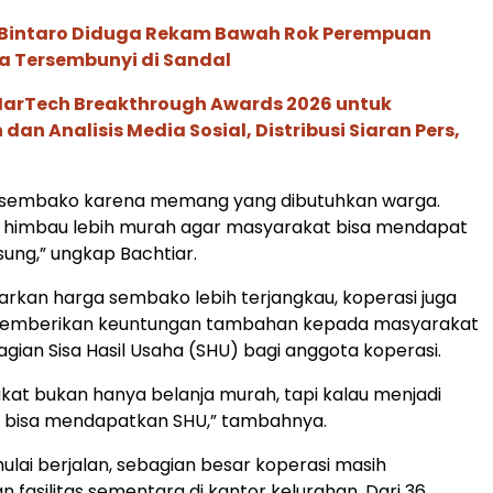
di Bintaro Diduga Rekam Bawah Rok Perempuan
a Tersembunyi di Sandal
 MarTech Breakthrough Awards 2026 untuk
an Analisis Media Sosial, Distribusi Siaran Pers,
ke sembako karena memang yang dibutuhkan warga.
a himbau lebih murah agar masyarakat bisa mendapat
ung,” ungkap Bachtiar.
rkan harga sembako lebih terjangkau, koperasi juga
memberikan keuntungan tambahan kepada masyarakat
gian Sisa Hasil Usaha (SHU) bagi anggota koperasi.
kat bukan hanya belanja murah, tapi kalau menjadi
i bisa mendapatkan SHU,” tambahnya.
ulai berjalan, sebagian besar koperasi masih
fasilitas sementara di kantor kelurahan. Dari 36