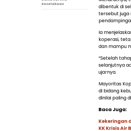
Kecelakaan
dibentuk di se
tersebut jug
pendampingan
Ia menjelaska
koperasi, tet
dan mampu m
“Setelah tah
selanjutnya a
ujarnya.
Mayoritas Kop
di bidang keb
dinilai paling
Baca Juga:
Kekeringan 
KK Krisis Air 