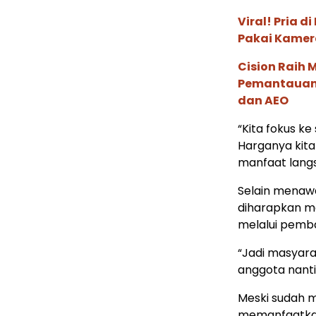
Viral! Pria 
Pakai Kamer
Cision Raih
Pemantauan d
dan AEO
“Kita fokus 
Harganya kit
manfaat langs
Selain menawa
diharapkan 
melalui pemba
“Jadi masyara
anggota nant
Meski sudah m
memanfaatkan 