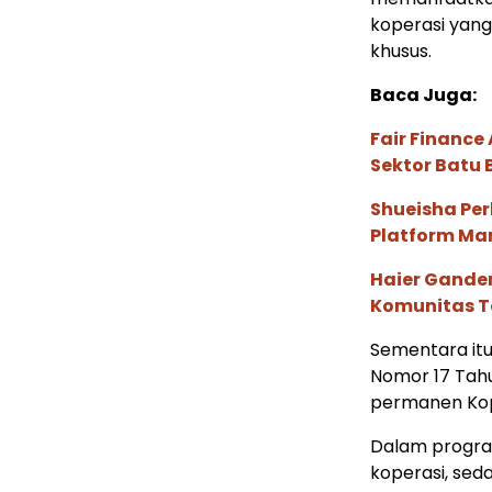
koperasi yang 
khusus.
Baca Juga:
Fair Financ
Sektor Batu 
Shueisha Pe
Platform Ma
Haier Ganden
Komunitas T
Sementara itu
Nomor 17 Tah
permanen Kope
Dalam progra
koperasi, se