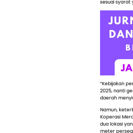
sesuai syarat
“Kebijakan pe
2025, nanti g
daerah menyia
Namun, keter
Koperasi Merah
dua lokasi ya
meter persegi