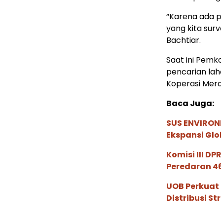
“Karena ada p
yang kita sur
Bachtiar.
Saat ini Pemk
pencarian la
Koperasi Mera
Baca Juga:
SUS ENVIRONM
Ekspansi Glo
Komisi III D
Peredaran 46
UOB Perkuat
Distribusi St