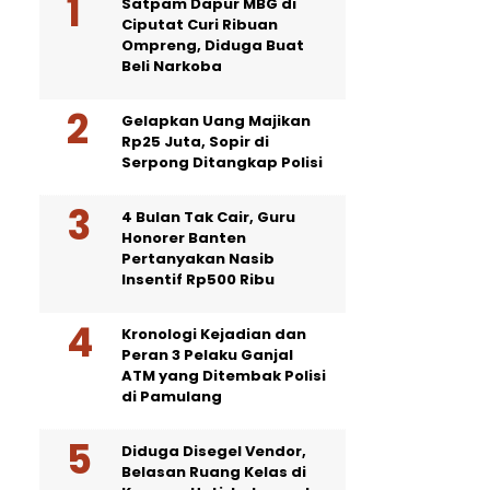
Satpam Dapur MBG di
Ciputat Curi Ribuan
Ompreng, Diduga Buat
Beli Narkoba
Gelapkan Uang Majikan
Rp25 Juta, Sopir di
Serpong Ditangkap Polisi
4 Bulan Tak Cair, Guru
Honorer Banten
Pertanyakan Nasib
Insentif Rp500 Ribu
Kronologi Kejadian dan
Peran 3 Pelaku Ganjal
ATM yang Ditembak Polisi
di Pamulang
Diduga Disegel Vendor,
Belasan Ruang Kelas di