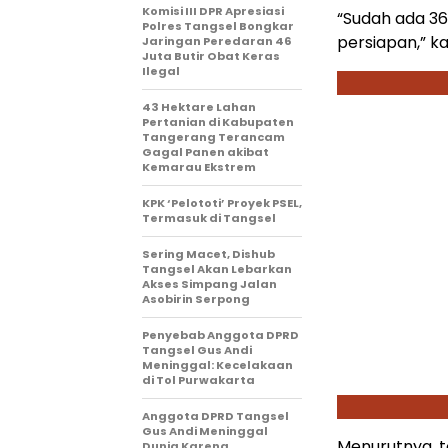
Komisi III DPR Apresiasi
“Sudah ada 36
Polres Tangsel Bongkar
persiapan,” ka
Jaringan Peredaran 46
Juta Butir Obat Keras
Ilegal
43 Hektare Lahan
Pertanian di Kabupaten
Tangerang Terancam
Gagal Panen akibat
Kemarau Ekstrem
KPK ‘Pelototi’ Proyek PSEL,
Termasuk di Tangsel
Sering Macet, Dishub
Tangsel Akan Lebarkan
Akses Simpang Jalan
Asobirin Serpong
Penyebab Anggota DPRD
Tangsel Gus Andi
Meninggal: Kecelakaan
di Tol Purwakarta
Anggota DPRD Tangsel
Gus Andi Meninggal
Menurutnya, t
Dunia Karena