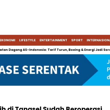
EKONOMI
LIFESTYLE
ENTERTAINMENT
SPORT
INTERNASION
gang AS–Indonesia: Tarif Turun, Boeing & Energi Jadi Sorotan
ih di Tangsel Sudah Beroperasi,