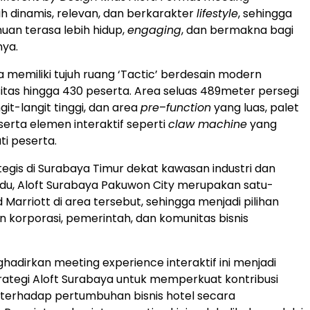
ih dinamis, relevan, dan berkarakter
lifestyle
, sehingga
uan terasa lebih hidup,
engaging
, dan bermakna bagi
nya.
a memiliki tujuh ruang ‘Tactic’ berdesain modern
tas hingga 430 peserta. Area seluas 489meter persegi
ngit-langit tinggi, dan area
pre
–
function
yang luas, palet
serta elemen interaktif seperti
claw machine
yang
ti peserta.
ategis di Surabaya Timur dekat kawasan industri dan
du, Aloft Surabaya Pakuwon City merupakan satu-
Marriott di area tersebut, sehingga menjadi pilihan
korporasi, pemerintah, dan komunitas bisnis
adirkan meeting experience interaktif ini menjadi
trategi Aloft Surabaya untuk memperkuat kontribusi
terhadap pertumbuhan bisnis hotel secara