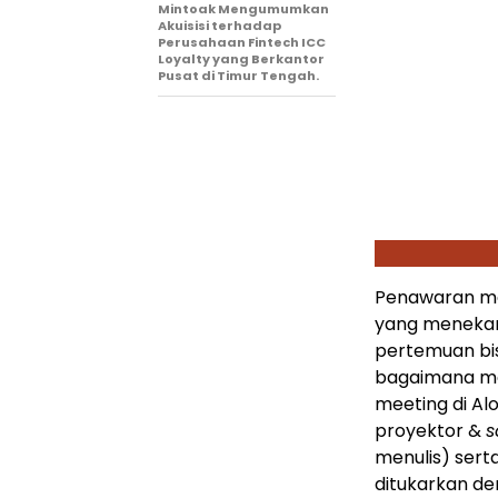
Mintoak Mengumumkan
Akuisisi terhadap
Perusahaan Fintech ICC
Loyalty yang Berkantor
Pusat di Timur Tengah.
Penawaran me
yang meneka
pertemuan bis
bagaimana me
meeting di Al
proyektor &
s
menulis) ser
ditukarkan de