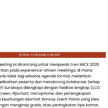
SCROLL TO RESUME CONTENT
eting ini dirancang untuk menjawab tren MICE 2026
nkan pada
experience-driven meetings
, di mana
nis tidak lagi sebatas agenda formal, melainkan
libatkan peserta dan mendorong kolaborasi. Setiap
oft Surabaya dilengkapi dengan fasilitas lengkap (LCD
creen, flipchart, microphone
, dan perlengkapan
ta keuntungan
Marriott Bonvoy Event Points
yang bisa
ngan menginap gratis, atau peningkatan tipe kamar,