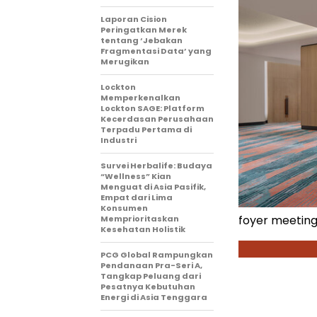
Laporan Cision
Peringatkan Merek
tentang ‘Jebakan
Fragmentasi Data’ yang
Merugikan
Lockton
Memperkenalkan
Lockton SAGE: Platform
Kecerdasan Perusahaan
Terpadu Pertama di
Industri
Survei Herbalife: Budaya
“Wellness” Kian
Menguat di Asia Pasifik,
Empat dari Lima
Konsumen
foyer meetin
Memprioritaskan
Kesehatan Holistik
PCG Global Rampungkan
Pendanaan Pra-Seri A,
Tangkap Peluang dari
Pesatnya Kebutuhan
Energi di Asia Tenggara