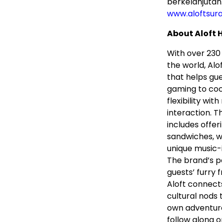
berkelanjutan
www.aloftsur
About Aloft 
With over 230 
the world, Alo
that helps gue
gaming to cock
flexibility w
interaction. 
includes offe
sandwiches, wh
unique music-
The brand’s p
guests’ furry 
Aloft connect
cultural nods 
own adventure
follow along o