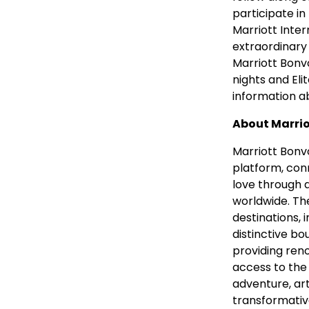
participate i
Marriott Inte
extraordinary 
Marriott Bonv
nights and Eli
information a
About Marri
Marriott Bonvo
platform, con
love through 
worldwide. Th
destinations, i
distinctive b
providing reno
access to the 
adventure, art
transformativ