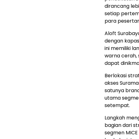
dirancang leb
setiap pertem
para peserta
Aloft Surabay
dengan kapasi
ini memiliki la
warna cerah, 
dapat dinikma
Berlokasi str
akses Surama
satunya brand 
utama segmen 
setempat.
Langkah mengh
bagian dari s
segmen MICE 