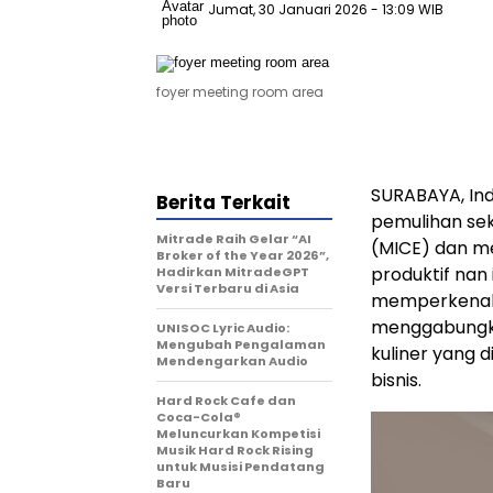
Jumat, 30 Januari 2026
- 13:09 WIB
foyer meeting room area
SURABAYA, In
Berita Terkait
pemulihan se
Mitrade Raih Gelar “AI
(MICE) dan m
Broker of the Year 2026”,
produktif nan 
Hadirkan MitradeGPT
Versi Terbaru di Asia
memperkenalk
menggabungk
UNISOC Lyric Audio:
Mengubah Pengalaman
kuliner yang 
Mendengarkan Audio
bisnis.
Hard Rock Cafe dan
Coca-Cola®
Meluncurkan Kompetisi
Musik Hard Rock Rising
untuk Musisi Pendatang
Baru