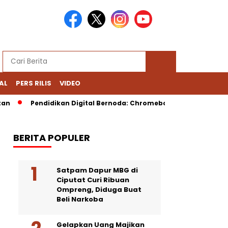
AL
PERS RILIS
VIDEO
Pendidikan Digital Bernoda: Chromebook Nadiem Dipersoalkan, D
BERITA POPULER
Satpam Dapur MBG di
Ciputat Curi Ribuan
Ompreng, Diduga Buat
Beli Narkoba
Gelapkan Uang Majikan