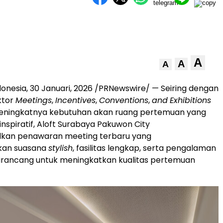
A
A
A
donesia
,
30 Januari, 2026
/PRNewswire/ — Seiring dengan
ktor
Meetings
,
Incentives
,
Conventions
,
and
Exhibitions
eningkatnya kebutuhan akan ruang pertemuan yang
inspiratif, Aloft Surabaya Pakuwon City
an penawaran meeting terbaru yang
an suasana
stylish
, fasilitas lengkap, serta pengalaman
dirancang untuk meningkatkan kualitas pertemuan