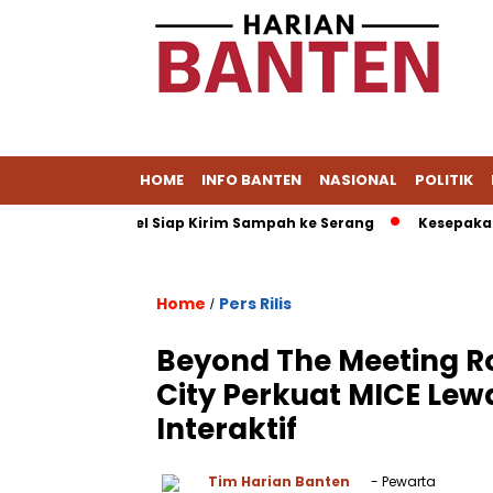
HOME
INFO BANTEN
NASIONAL
POLITIK
uat, Tangsel Siap Kirim Sampah ke Serang
Kesepakatan Dag
Home
Pers Rilis
/
Beyond The Meeting R
City Perkuat MICE Le
Interaktif
Tim Harian Banten
- Pewarta