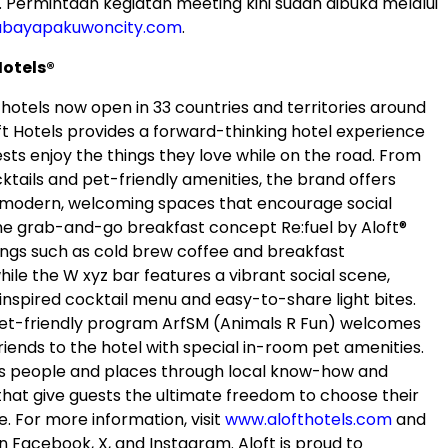
. Permintaan kegiatan meeting kini sudah dibuka melalui
abayapakuwoncity.com
.
Hotels®
hotels now open in 33 countries and territories around
ft Hotels provides a forward-thinking hotel experience
sts enjoy the things they love while on the road. From
tails and pet-friendly amenities, the brand offers
ith modern, welcoming spaces that encourage social
The grab-and-go breakfast concept Re:fuel by Aloft®
rings such as cold brew coffee and breakfast
ile the W xyz bar features a vibrant social scene,
inspired cocktail menu and easy-to-share light bites.
et-friendly program ArfSM (Animals R Fun) welcomes
friends to the hotel with special in-room pet amenities.
s people and places through local know-how and
that give guests the ultimate freedom to choose their
. For more information, visit
www.alofthotels.com
and
n Facebook, X, and Instagram. Aloft is proud to