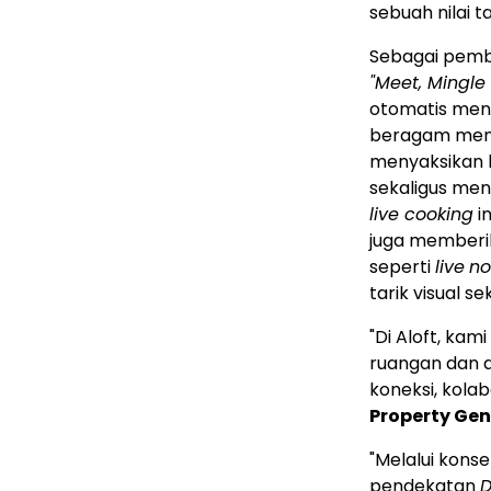
sebuah nilai 
Sebagai pemb
"Meet, Mingle 
otomatis me
beragam menu 
menyaksikan l
sekaligus men
live cooking
i
juga memberi
seperti
live
no
tarik visual s
"Di Aloft, ka
ruangan dan 
koneksi, kolab
Property Gen
"Melalui konse
pendekatan
D