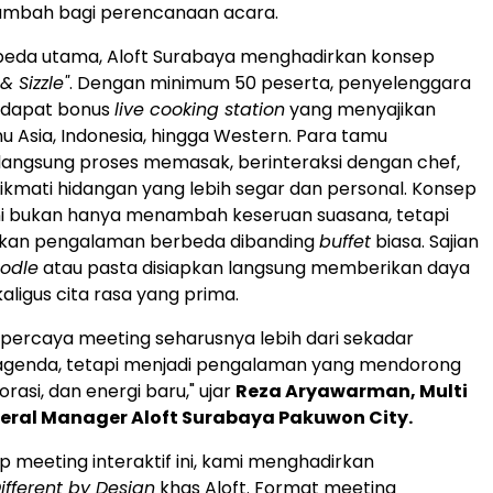
tambah bagi perencanaan acara.
eda utama, Aloft Surabaya menghadirkan konsep
& Sizzle"
. Dengan minimum 50 peserta, penyelenggara
ndapat bonus
live cooking station
yang menyajikan
Asia, Indonesia, hingga Western. Para tamu
angsung proses memasak, berinteraksi dengan chef,
ikmati hidangan yang lebih segar dan personal. Konsep
ni bukan hanya menambah keseruan suasana, tetapi
kan pengalaman berbeda dibanding
buffet
biasa. Sajian
odle
atau pasta disiapkan langsung memberikan daya
ekaligus cita rasa yang prima.
mi percaya meeting seharusnya lebih dari sekadar
agenda, tetapi menjadi pengalaman yang mendorong
orasi, dan energi baru," ujar
Reza Aryawarman, Multi
eral Manager Aloft Surabaya Pakuwon City.
p meeting interaktif ini, kami menghadirkan
ifferent by Design
khas Aloft. Format meeting