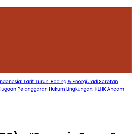
onesia: Tarif Turun, Boeing & Energi Jadi Sorotan
Dugaan Pelanggaran Hukum Lingkungan, KLHK Ancam