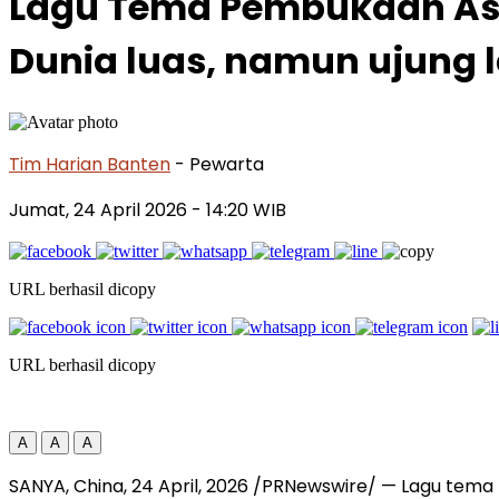
Lagu Tema Pembukaan Asia
Dunia luas, namun ujung la
Tim Harian Banten
- Pewarta
Jumat, 24 April 2026
- 14:20 WIB
URL berhasil dicopy
URL berhasil dicopy
A
A
A
SANYA, China
,
24 April, 2026
/PRNewswire/ — Lagu tema pe