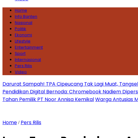
Home
Info Banten
Nasional
Politik
Ekonomi
Lifestyle
Entertainment
Sport
Internasional
Pers Rilis
Video
Darurat Sampah! TPA Cipeucang Tak Lagi Muat, Tangsel
Pendidikan Digital Bernoda: Chromebook Nadiem Dipersoal
Tahan Pemilik PT Noor Annisa Kemikal
Warga Antusias Ma
Home
Pers Rilis
/