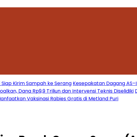
 Siap Kirim Sampah ke Serang
Kesepakatan Dagang AS–Ind
kan, Dana Rp9,9 Triliun dan Intervensi Teknis Diselidiki
nfaatkan Vaksinasi Rabies Gratis di Metland Puri