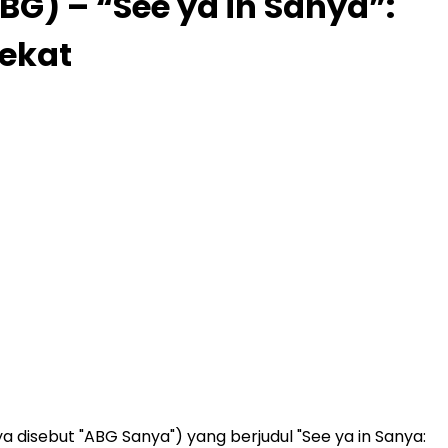
) – “See ya in Sanya”:
dekat
disebut "ABG Sanya") yang berjudul "See ya in Sanya: