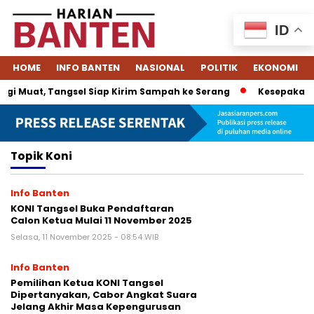
ID
HOME
INFO BANTEN
NASIONAL
POLITIK
EKONOMI
gi Muat, Tangsel Siap Kirim Sampah ke Serang
Kesepakatan 
Topik
Koni
Info Banten
KONI Tangsel Buka Pendaftaran
Calon Ketua Mulai 11 November 2025
Selasa, 11 November 2025 - 08:54 WIB
Info Banten
Pemilihan Ketua KONI Tangsel
Dipertanyakan, Cabor Angkat Suara
Jelang Akhir Masa Kepengurusan