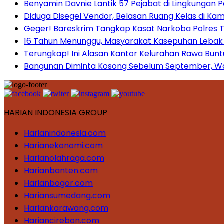
Benyamin Davnie Lantik 57 Pejabat di Lingkungan 
Diduga Disegel Vendor, Belasan Ruang Kelas di Ka
Geger! Bareskrim Tangkap Kasat Narkoba Polres
16 Tahun Menunggu, Masyarakat Kasepuhan Lebak T
Terungkap! Ini Alasan Kantor Kelurahan Rawa Bunt
Bangunan Diminta Kosong Sebelum September, War
HARIAN INDONESIA GROUP
Harianindonesia.com
Harianekonomi.com
Harianolahraga.com
Harianbanten.com
Harianbogor.com
Hariansumedang.com
Hariankarawang.com
Hariancirebon.com