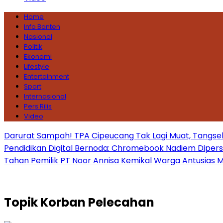
Home
Info Banten
Nasional
Politik
Ekonomi
Lifestyle
Entertainment
Sport
Internasional
Pers Rilis
Video
Darurat Sampah! TPA Cipeucang Tak Lagi Muat, Tangsel
Pendidikan Digital Bernoda: Chromebook Nadiem Dipersoal
Tahan Pemilik PT Noor Annisa Kemikal
Warga Antusias Ma
Topik
Korban Pelecahan