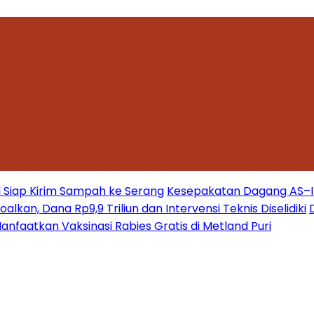
 Siap Kirim Sampah ke Serang
Kesepakatan Dagang AS–Ind
kan, Dana Rp9,9 Triliun dan Intervensi Teknis Diselidiki
nfaatkan Vaksinasi Rabies Gratis di Metland Puri