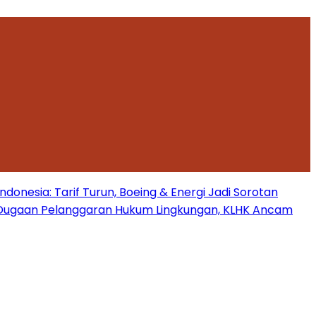
onesia: Tarif Turun, Boeing & Energi Jadi Sorotan
Dugaan Pelanggaran Hukum Lingkungan, KLHK Ancam