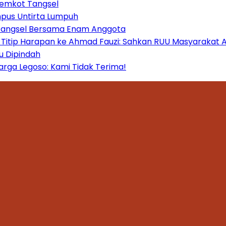
Pemkot Tangsel
mpus Untirta Lumpuh
 Tangsel Bersama Enam Anggota
itip Harapan ke Ahmad Fauzi: Sahkan RUU Masyarakat A
u Dipindah
ga Legoso: Kami Tidak Terima!