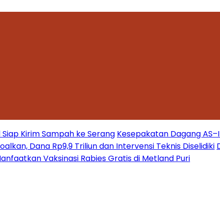
 Siap Kirim Sampah ke Serang
Kesepakatan Dagang AS–Ind
kan, Dana Rp9,9 Triliun dan Intervensi Teknis Diselidiki
nfaatkan Vaksinasi Rabies Gratis di Metland Puri