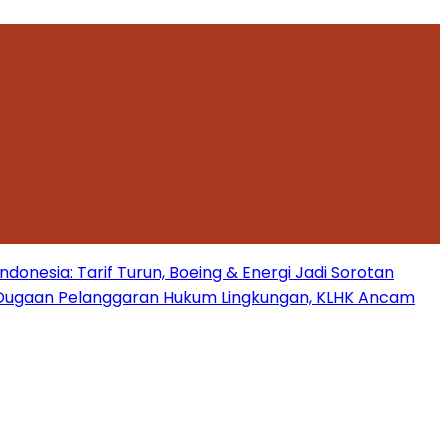
onesia: Tarif Turun, Boeing & Energi Jadi Sorotan
Dugaan Pelanggaran Hukum Lingkungan, KLHK Ancam