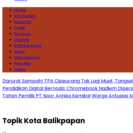
Home
Info Banten
Nasional
Politik
Ekonomi
Lifestyle
Entertainment
Sport
Internasional
Pers Rilis
Video
Darurat Sampah! TPA Cipeucang Tak Lagi Muat, Tangsel
Pendidikan Digital Bernoda: Chromebook Nadiem Dipersoal
Tahan Pemilik PT Noor Annisa Kemikal
Warga Antusias Ma
Topik
Kota Balikpapan