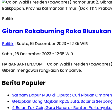
Politik
Gibran Rakabuming Raka Blusukan 
Politik
| Sabtu, 16 Desember 2023 - 12:35 WIB
Sabtu, 16 Desember 2023 - 12:35 WIB
HARIANBANTEN.COM – Calon Wakil Presiden (cawapres) n
Gibran mengawali rangkaian kampanye…
Berita Populer
Satpam Dapur MBG di Ciputat Curi Ribuan Ompreng
Gelapkan Uang Majikan Rp25 Juta, Sopir di Serpong
4 Bulan Tak Cair, Guru Honorer Banten Pertanyakan