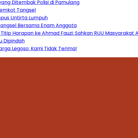
yang Ditembak Polisi di Pamulang
Pemkot Tangsel
mpus Untirta Lumpuh
 Tangsel Bersama Enam Anggota
itip Harapan ke Ahmad Fauzi: Sahkan RUU Masyarakat A
u Dipindah
ga Legoso: Kami Tidak Terima!