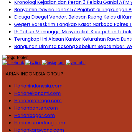
Kronologi Kejadian dan Peran 3 Pelaku Ganjal ATM 
Benyamin Davnie Lantik 57 Pejabat di Lingkungan 
Diduga Disegel Vendor, Belasan Ruang Kelas di Ka
Geger! Bareskrim Tangkap Kasat Narkoba Polres
16 Tahun Menunggu, Masyarakat Kasepuhan Lebak T
Terungkap! Ini Alasan Kantor Kelurahan Rawa Bunt
Bangunan Diminta Kosong Sebelum September, War
HARIAN INDONESIA GROUP
Harianindonesia.com
Harianekonomi.com
Harianolahraga.com
Harianbanten.com
Harianbogor.com
Hariansumedang.com
Hariankarawang.com