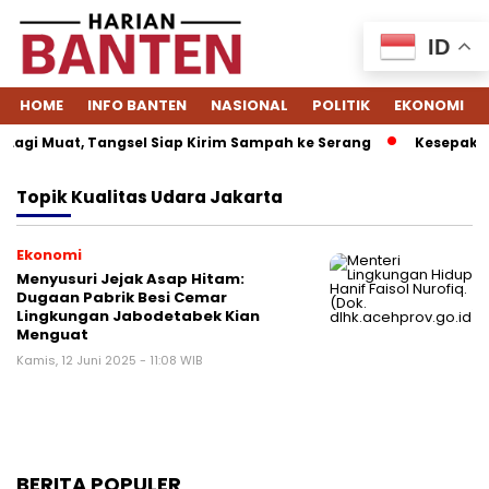
ID
HOME
INFO BANTEN
NASIONAL
POLITIK
EKONOMI
agi Muat, Tangsel Siap Kirim Sampah ke Serang
Kesepakata
Topik
Kualitas Udara Jakarta
Ekonomi
Menyusuri Jejak Asap Hitam:
Dugaan Pabrik Besi Cemar
Lingkungan Jabodetabek Kian
Menguat
Kamis, 12 Juni 2025 - 11:08 WIB
BERITA POPULER