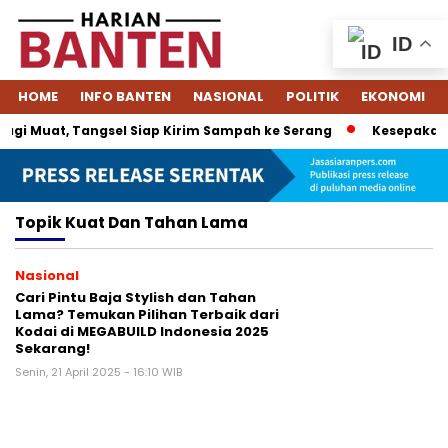
ID
HOME
INFO BANTEN
NASIONAL
POLITIK
EKONOMI
gi Muat, Tangsel Siap Kirim Sampah ke Serang
Kesepakatan
Topik
Kuat Dan Tahan Lama
Nasional
Cari Pintu Baja Stylish dan Tahan
Lama? Temukan Pilihan Terbaik dari
Kodai di MEGABUILD Indonesia 2025
Sekarang!
Senin, 21 April 2025 - 16:10 WIB