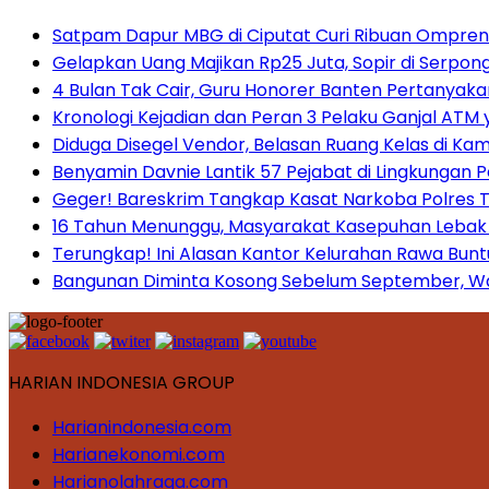
Satpam Dapur MBG di Ciputat Curi Ribuan Ompreng
Gelapkan Uang Majikan Rp25 Juta, Sopir di Serpong
4 Bulan Tak Cair, Guru Honorer Banten Pertanyakan
Kronologi Kejadian dan Peran 3 Pelaku Ganjal ATM 
Diduga Disegel Vendor, Belasan Ruang Kelas di Ka
Benyamin Davnie Lantik 57 Pejabat di Lingkungan 
Geger! Bareskrim Tangkap Kasat Narkoba Polres
16 Tahun Menunggu, Masyarakat Kasepuhan Lebak T
Terungkap! Ini Alasan Kantor Kelurahan Rawa Bunt
Bangunan Diminta Kosong Sebelum September, War
HARIAN INDONESIA GROUP
Harianindonesia.com
Harianekonomi.com
Harianolahraga.com