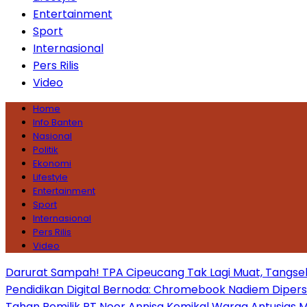
Entertainment
Sport
Internasional
Pers Rilis
Video
Home
Info Banten
Nasional
Politik
Ekonomi
Lifestyle
Entertainment
Sport
Internasional
Pers Rilis
Video
Darurat Sampah! TPA Cipeucang Tak Lagi Muat, Tangsel
Pendidikan Digital Bernoda: Chromebook Nadiem Dipersoal
Tahan Pemilik PT Noor Annisa Kemikal
Warga Antusias Ma