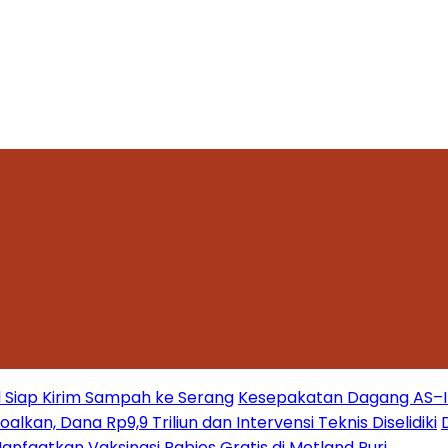
 Siap Kirim Sampah ke Serang
Kesepakatan Dagang AS–Ind
kan, Dana Rp9,9 Triliun dan Intervensi Teknis Diselidiki
nfaatkan Vaksinasi Rabies Gratis di Metland Puri