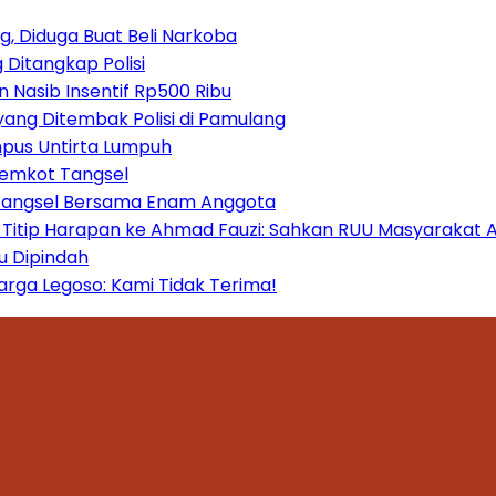
, Diduga Buat Beli Narkoba
 Ditangkap Polisi
 Nasib Insentif Rp500 Ribu
yang Ditembak Polisi di Pamulang
mpus Untirta Lumpuh
Pemkot Tangsel
 Tangsel Bersama Enam Anggota
itip Harapan ke Ahmad Fauzi: Sahkan RUU Masyarakat A
u Dipindah
ga Legoso: Kami Tidak Terima!