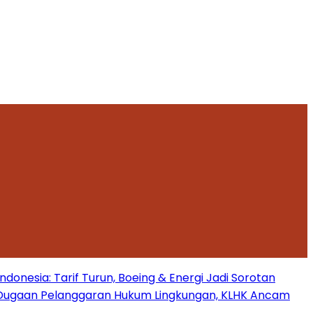
onesia: Tarif Turun, Boeing & Energi Jadi Sorotan
Dugaan Pelanggaran Hukum Lingkungan, KLHK Ancam