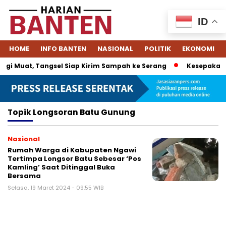
ID
HOME
INFO BANTEN
NASIONAL
POLITIK
EKONOMI
gi Muat, Tangsel Siap Kirim Sampah ke Serang
Kesepakatan
Topik
Longsoran Batu Gunung
Nasional
Rumah Warga di Kabupaten Ngawi
Tertimpa Longsor Batu Sebesar ‘Pos
Kamling’ Saat Ditinggal Buka
Bersama
Selasa, 19 Maret 2024 - 09:55 WIB