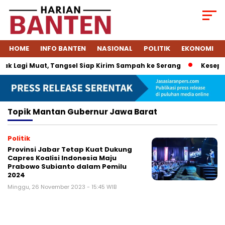
HOME
INFO BANTEN
NASIONAL
POLITIK
EKONOMI
k Lagi Muat, Tangsel Siap Kirim Sampah ke Serang
Kesepak
Topik
Mantan Gubernur Jawa Barat
Politik
Provinsi Jabar Tetap Kuat Dukung
Capres Koalisi Indonesia Maju
Prabowo Subianto dalam Pemilu
2024
Minggu, 26 November 2023 - 15:45 WIB