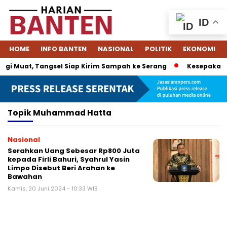
ID
HOME
INFO BANTEN
NASIONAL
POLITIK
EKONOMI
gi Muat, Tangsel Siap Kirim Sampah ke Serang
Kesepakatan
Topik
Muhammad Hatta
Nasional
Serahkan Uang Sebesar Rp800 Juta
kepada Firli Bahuri, Syahrul Yasin
Limpo Disebut Beri Arahan ke
Bawahan
Kamis, 20 Juni 2024 - 10:33 WIB