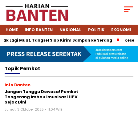
HOME
INFO BANTEN
NASIONAL
POLITIK
EKONOMI
ak Lagi Muat, Tangsel Siap Kirim Sampah ke Serang
Kesepa
Topik
Pemkot
Info Banten
Jangan Tunggu Dewasa! Pemkot
Tangerang Imbau Imunisasi HPV
Sejak Dini
Jumat, 3 Oktober 2025 - 11:04 WIB