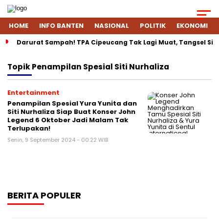
HOME
INFO BANTEN
NASIONAL
POLITIK
EKONOMI
Darurat Sampah! TPA Cipeucang Tak Lagi Muat, Tangsel Si
Topik
Penampilan Spesial Siti Nurhaliza
Entertainment
Penampilan Spesial Yura Yunita dan
Siti Nurhaliza Siap Buat Konser John
Legend 6 Oktober Jadi Malam Tak
Terlupakan!
Senin, 9 September 2024 - 00:22 WIB
BERITA POPULER