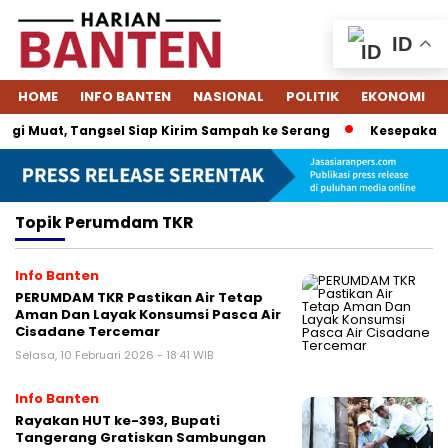
ID
HOME
INFO BANTEN
NASIONAL
POLITIK
EKONOMI
gi Muat, Tangsel Siap Kirim Sampah ke Serang
Kesepakatan
Topik
Perumdam TKR
Info Banten
PERUMDAM TKR Pastikan Air Tetap
Aman Dan Layak Konsumsi Pasca Air
Cisadane Tercemar
Selasa, 10 Februari 2026 - 18:41 WIB
Info Banten
Rayakan HUT ke-393, Bupati
Tangerang Gratiskan Sambungan