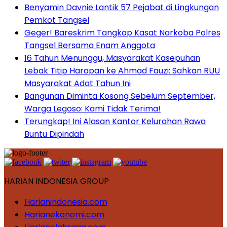
Benyamin Davnie Lantik 57 Pejabat di Lingkungan
Pemkot Tangsel
Geger! Bareskrim Tangkap Kasat Narkoba Polres
Tangsel Bersama Enam Anggota
16 Tahun Menunggu, Masyarakat Kasepuhan
Lebak Titip Harapan ke Ahmad Fauzi: Sahkan RUU
Masyarakat Adat Tahun Ini
Bangunan Diminta Kosong Sebelum September,
Warga Legoso: Kami Tidak Terima!
Terungkap! Ini Alasan Kantor Kelurahan Rawa
Buntu Dipindah
HARIAN INDONESIA GROUP
Harianindonesia.com
Harianekonomi.com