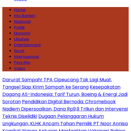
Home
Info Banten
Nasional
Politik
Ekonomi
Lifestyle
Entertainment
Sport
Internasional
Pers Rilis
Video
Darurat Sampah! TPA Cipeucang Tak Lagi Muat,
Tangsel Siap Kirim Sampah ke Serang
Kesepakatan
Dagang AS–Indonesia: Tarif Turun, Boeing & Energi Jadi
Sorotan
Pendidikan Digital Bernoda: Chromebook
Nadiem Dipersoalkan, Dana Rp9,9 Triliun dan Intervensi
Teknis Diselidiki
Dugaan Pelanggaran Hukum
Lingkungan, KLHK Ancam Tahan Pemilik PT Noor Annisa
Kemikal
Warga Antusias Manfaatkan Vaksinasi Rabies