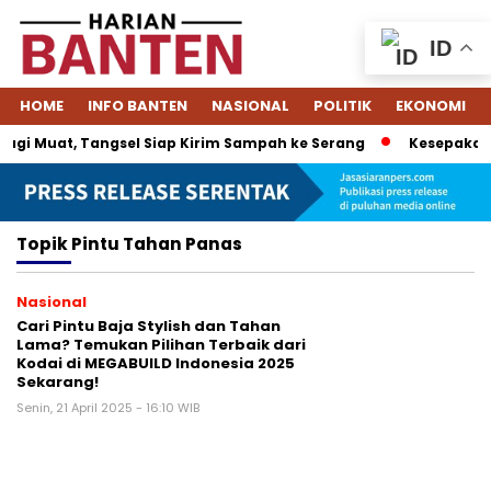
ID
HOME
INFO BANTEN
NASIONAL
POLITIK
EKONOMI
gi Muat, Tangsel Siap Kirim Sampah ke Serang
Kesepakatan
Topik
Pintu Tahan Panas
Nasional
Cari Pintu Baja Stylish dan Tahan
Lama? Temukan Pilihan Terbaik dari
Kodai di MEGABUILD Indonesia 2025
Sekarang!
Senin, 21 April 2025 - 16:10 WIB