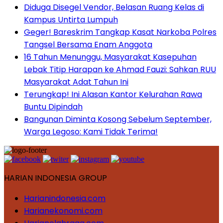
Diduga Disegel Vendor, Belasan Ruang Kelas di
Kampus Untirta Lumpuh
Geger! Bareskrim Tangkap Kasat Narkoba Polres
Tangsel Bersama Enam Anggota
16 Tahun Menunggu, Masyarakat Kasepuhan
Lebak Titip Harapan ke Ahmad Fauzi: Sahkan RUU
Masyarakat Adat Tahun Ini
Terungkap! Ini Alasan Kantor Kelurahan Rawa
Buntu Dipindah
Bangunan Diminta Kosong Sebelum September,
Warga Legoso: Kami Tidak Terima!
HARIAN INDONESIA GROUP
Harianindonesia.com
Harianekonomi.com