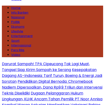
Home
Info Banten
Nasional
Politik
Ekonomi
Lifestyle
Entertainment
Sport
Internasional
Pers Rilis
Video
Darurat Sampah! TPA Cipeucang Tak Lagi Muat,
Tangsel Siap Kirim Sampah ke Serang
Kesepakatan
Dagang AS–Indonesia: Tarif Turun, Boeing & Energi Jadi
Sorotan
Pendidikan Digital Bernoda: Chromebook
Nadiem Dipersoalkan, Dana Rp9,9 Triliun dan Intervensi
Teknis Diselidiki
Dugaan Pelanggaran Hukum
Lingkungan, KLHK Ancam Tahan Pemilik PT Noor Annisa
Kemikal
Warga Antusias Manfaatkan Vaksinasi Rabies