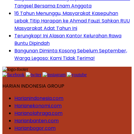
Tangsel Bersama Enam Anggota
16 Tahun Menunggu, Masyarakat Kasepuhan
Lebak Titip Harapan ke Ahmad Fauzi: Sahkan RUU
Masyarakat Adat Tahun Ini
Terungkap! Ini Alasan Kantor Kelurahan Rawa
Buntu Dipindah
Bangunan Diminta Kosong Sebelum September,
Warga Legoso: Kami Tidak Terima!
HARIAN INDONESIA GROUP
Harianindonesia.com
Harianekonomi.com
Harianolahraga.com
Harianbanten.com
Harianbogor.com