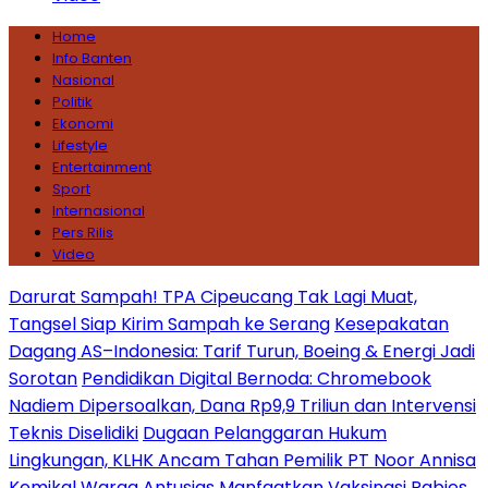
Home
Info Banten
Nasional
Politik
Ekonomi
Lifestyle
Entertainment
Sport
Internasional
Pers Rilis
Video
Darurat Sampah! TPA Cipeucang Tak Lagi Muat,
Tangsel Siap Kirim Sampah ke Serang
Kesepakatan
Dagang AS–Indonesia: Tarif Turun, Boeing & Energi Jadi
Sorotan
Pendidikan Digital Bernoda: Chromebook
Nadiem Dipersoalkan, Dana Rp9,9 Triliun dan Intervensi
Teknis Diselidiki
Dugaan Pelanggaran Hukum
Lingkungan, KLHK Ancam Tahan Pemilik PT Noor Annisa
Kemikal
Warga Antusias Manfaatkan Vaksinasi Rabies