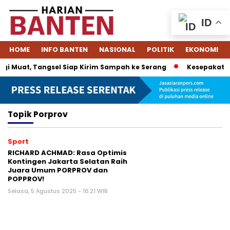
ID
HOME
INFO BANTEN
NASIONAL
POLITIK
EKONOMI
i Muat, Tangsel Siap Kirim Sampah ke Serang
Kesepakatan 
Topik
Porprov
Sport
RICHARD ACHMAD: Rasa Optimis
Kontingen Jakarta Selatan Raih
Juara Umum PORPROV dan
POPPROV!
Selasa, 5 Agustus 2025 - 16:21 WIB