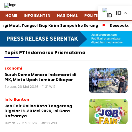
ID
HOME
INFO BANTEN
NASIONAL
POLITIK
EKONOMI
gi Muat, Tangsel Siap Kirim Sampah ke Serang
Kesepakatan
Topik
PT Indomarco Prismatama
Ekonomi
Buruh Demo Menara Indomaret di
PIK, Minta Upah Lembur Dibayar
Selasa, 26 Mei 2026 - 11:31 WIB
Info Banten
Job Fair Online Kota Tangerang
Digelar 18-30 Mei 2026, Ini Cara
Daftarnya
Jumat, 22 Mei 2026 - 09:33 WIB